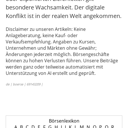
besondere Wachsamkeit. Der digitale
Konflikt ist in der realen Welt angekommen.
Disclaimer zu unseren Artikeln: Keine
Anlageberatung, keine Kauf- oder
Verkaufsempfehlung. Angaben zu Kursen,
Unternehmen und Märkten ohne Gewähr;
Änderungen jederzeit möglich. Börsengeschäfte
können zu hohen Verlusten führen. Unsere Beiträge
werden ganz oder teilweise automatisiert mit
Unterstützung von AI erstellt und geprüft.
de | boerse | 69143209 |
Börsenlexikon
A
B
C
D
E
F
G
H
I
J
K
L
M
N
O
P
Q
R