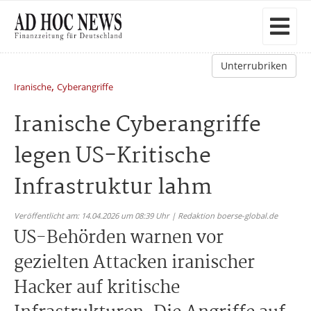
Unterrubriken
,
Iranische
Cyberangriffe
Iranische Cyberangriffe
legen US-Kritische
Infrastruktur lahm
Veröffentlicht am: 14.04.2026 um 08:39 Uhr | Redaktion boerse-global.de
US-Behörden warnen vor
gezielten Attacken iranischer
Hacker auf kritische