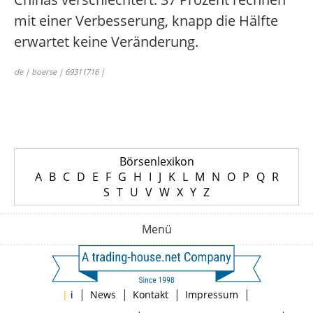
mit einer Verbesserung, knapp die Hälfte
erwartet keine Veränderung.
de | boerse | 69311716 |
Börsenlexikon
A
B
C
D
E
F
G
H
I
J
K
L
M
N
O
P
Q
R
S
T
U
V
W
X
Y
Z
Menü
|
|
|
|
|
i
News
Kontakt
Impressum