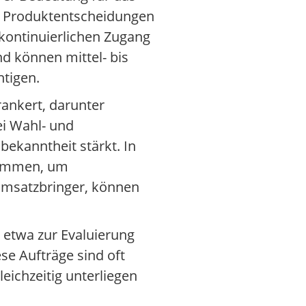
nd Produktentscheidungen
kontinuierlichen Zugang
nd können mittel- bis
htigen.
rankert, darunter
i Wahl- und
ekanntheit stärkt. In
sammen, um
 Umsatzbringer, können
, etwa zur Evaluierung
 Aufträge sind oft
eichzeitig unterliegen