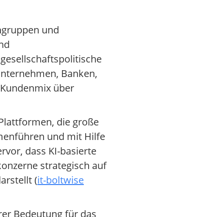
engruppen und
und
esellschaftspolitische
lunternehmen, Banken,
r Kundenmix über
Plattformen, die große
enführen und mit Hilfe
vor, dass KI-basierte
onzerne strategisch auf
rstellt (
it-boltwise
rer Bedeutung für das