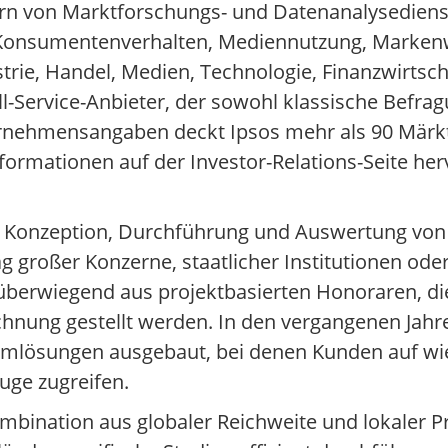
tern von Marktforschungs- und Datenanalysediens
u Konsumentenverhalten, Mediennutzung, Mark
trie, Handel, Medien, Technologie, Finanzwirtsc
ull-Service-Anbieter, der sowohl klassische Befra
ernehmensangaben deckt Ipsos mehr als 90 Märk
ormationen auf der Investor-Relations-Seite her
er Konzeption, Durchführung und Auswertung von
 großer Konzerne, staatlicher Institutionen oder
berwiegend aus projektbasierten Honoraren, die 
hnung gestellt werden. In den vergangenen Jahre
tformlösungen ausgebaut, bei denen Kunden auf w
ge zugreifen.
ombination aus globaler Reichweite und lokaler P