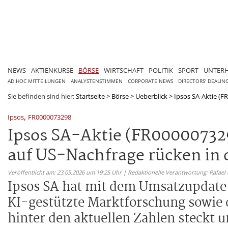
NEWS
AKTIENKURSE
BÖRSE
WIRTSCHAFT
POLITIK
SPORT
UNTER
AD HOC MITTEILUNGEN
ANALYSTENSTIMMEN
CORPORATE NEWS
DIRECTORS' DEALIN
Sie befinden sind hier:
Startseite
>
Börse
>
Ueberblick
>
Ipsos SA-Aktie (FR
,
Ipsos
FR0000073298
Ipsos SA-Aktie (FR000007329
auf US-Nachfrage rücken in 
Veröffentlicht am: 23.05.2026 um 19:25 Uhr | Redaktionelle Verantwortung: Rafael
Ipsos SA hat mit dem Umsatzupdate 
KI-gestützte Marktforschung sowie 
hinter den aktuellen Zahlen steckt 