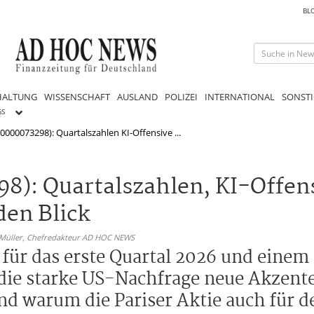
BL
HALTUNG
WISSENSCHAFT
AUSLAND
POLIZEI
INTERNATIONAL
SONSTI
GS
0000073298): Quartalszahlen KI-Offensive ...
8): Quartalszahlen, KI-Offen
den Blick
 Müller,
Chefredakteur AD HOC NEWS
für das erste Quartal 2026 und einem 
die starke US-Nachfrage neue Akzente
und warum die Pariser Aktie auch für 