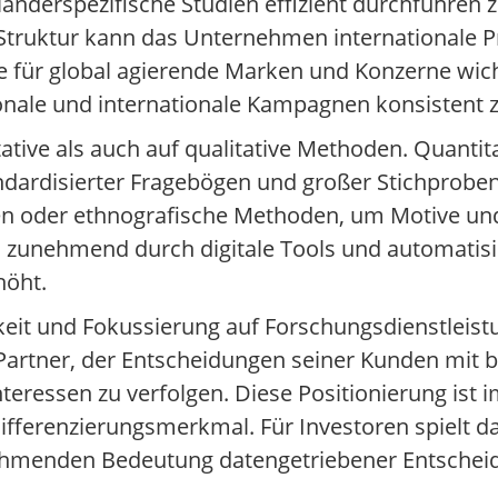
änderspezifische Studien effizient durchführen 
 Struktur kann das Unternehmen internationale 
für global agierende Marken und Konzerne wicht
tionale und internationale Kampagnen konsistent
tive als auch auf qualitative Methoden. Quantita
andardisierter Fragebögen und großer Stichproben
n oder ethnografische Methoden, um Motive und
d zunehmend durch digitale Tools und automatis
höht.
keit und Fokussierung auf Forschungsdienstleist
Partner, der Entscheidungen seiner Kunden mit 
teressen zu verfolgen. Diese Positionierung ist
ferenzierungsmerkmal. Für Investoren spielt dab
nehmenden Bedeutung datengetriebener Entscheid