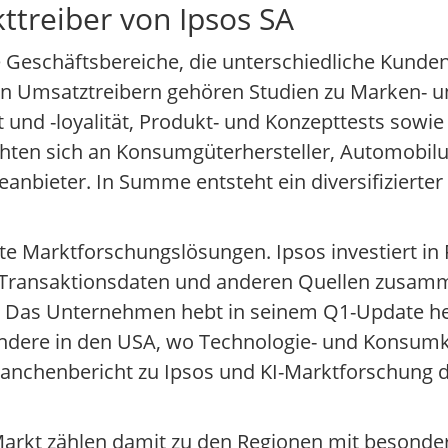
ttreiber von Ipsos SA
re Geschäftsbereiche, die unterschiedliche Kund
ten Umsatztreibern gehören Studien zu Marken- 
d -loyalität, Produkt- und Konzepttests sowie g
ichten sich an Konsumgüterhersteller, Automobi
anbieter. In Summe entsteht ein diversifizierte
te Marktforschungslösungen. Ipsos investiert in 
 Transaktionsdaten und anderen Quellen zusamm
 Das Unternehmen hebt in seinem Q1-Update her
ndere in den USA, wo Technologie- und Konsumk
ranchenbericht zu Ipsos und KI-Marktforschung da
arkt zählen damit zu den Regionen mit besonde