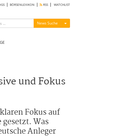
OGS
BÖRSENLEXIKON
RSS
WATCHLIST
Menü ein-/ausblenden
News Suche
GE
sive und Fokus
klaren Fokus auf
 gesetzt. Was
deutsche Anleger