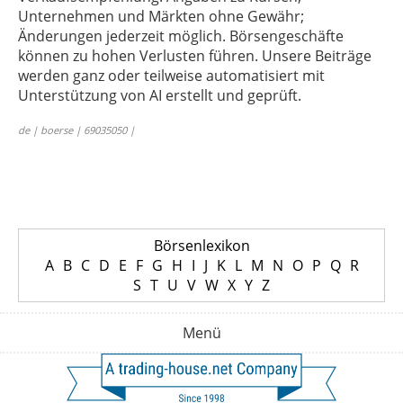
Unternehmen und Märkten ohne Gewähr;
Änderungen jederzeit möglich. Börsengeschäfte
können zu hohen Verlusten führen. Unsere Beiträge
werden ganz oder teilweise automatisiert mit
Unterstützung von AI erstellt und geprüft.
de | boerse | 69035050 |
Börsenlexikon
A
B
C
D
E
F
G
H
I
J
K
L
M
N
O
P
Q
R
S
T
U
V
W
X
Y
Z
Menü