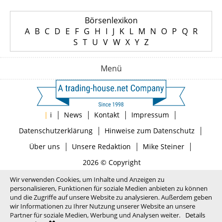
Börsenlexikon
A
B
C
D
E
F
G
H
I
J
K
L
M
N
O
P
Q
R
S
T
U
V
W
X
Y
Z
Menü
|
|
|
|
|
i
News
Kontakt
Impressum
|
|
Datenschutzerklärung
Hinweise zum Datenschutz
|
|
|
Über uns
Unsere Redaktion
Mike Steiner
2026 © Copyright
Wir verwenden Cookies, um Inhalte und Anzeigen zu
personalisieren, Funktionen für soziale Medien anbieten zu können
und die Zugriffe auf unsere Website zu analysieren. Außerdem geben
wir Informationen zu Ihrer Nutzung unserer Website an unsere
Partner für soziale Medien, Werbung und Analysen weiter.
Details