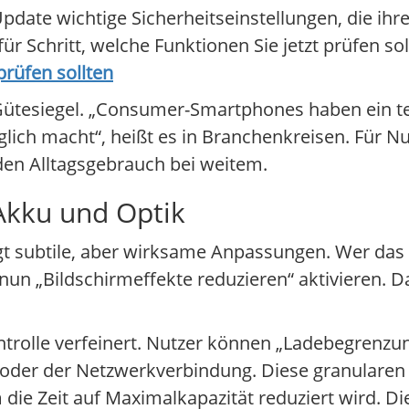
date wichtige Sicherheitseinstellungen, die ihre
ür Schritt, welche Funktionen Sie jetzt prüfen so
prüfen sollten
es Gütesiegel. „Consumer-Smartphones haben ein 
auglich macht“, heißt es in Branchenkreisen. Für 
 den Alltagsgebrauch bei weitem.
 Akku und Optik
t subtile, aber wirksame Anpassungen. Wer das h
 nun „Bildschirmeffekte reduzieren“ aktivieren. D
trolle verfeinert. Nutzer können „Ladebegrenzun
oder der Netzwerkverbindung. Diese granularen E
ie Zeit auf Maximalkapazität reduziert wird. Di