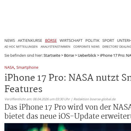
NEWS
AKTIENKURSE
BÖRSE
WIRTSCHAFT
POLITIK
SPORT
UNTER
AD HOC MITTEILUNGEN
ANALYSTENSTIMMEN
CORPORATE NEWS
DIRECTORS' DEALIN
Sie befinden sind hier:
Startseite
>
Börse
>
Ueberblick
>
iPhone 17 Pro: NA
,
NASA
Smartphone
iPhone 17 Pro: NASA nutzt Sm
Features
Veröffentlicht am: 08.04.2026 um 03:30 Uhr | Redaktion boerse-global.de
Das iPhone 17 Pro wird von der NASA
bietet das neue iOS-Update erweiter