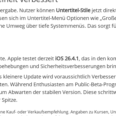
edergabe. Nutzer können
Untertitel-Stile
jetzt dire
n sich im Untertitel-Menü Optionen wie „Großer
ne Umweg über tiefe Systemmenüs. Das sorgt für
e. Apple testet derzeit
iOS 26.4.1
, das in den k
erbehebungen und Sicherheitsverbesserungen bri
es kleinere Update wird voraussichtlich Verbess
lten. Während Enthusiasten am Public-Beta-Pr
um Abwarten der stabilen Version. Diese schrit
 Spitze.
 keine Kauf- oder Verkaufsempfehlung. Angaben zu Kursen,