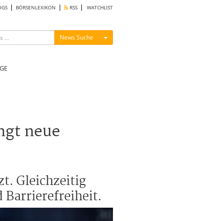
OGS
BÖRSENLEXIKON
RSS
WATCHLIST
Menü ein-/ausblenden
News Suche
GE
ngt neue
t. Gleichzeitig
Barrierefreiheit.