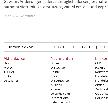
Gewähr; Änderungen jederzeit möglich. Börsengeschäfte 
automatisiert mit Unterstützung von AI erstellt und geprü
de | boerse | 69100481 |
Börsenlexikon
A
B
C
D
E
F
G
H
I
J
K
L
Aktienkurse
Nachrichten
broker
DAX
Börse
CFD
MDAX
Wirtschaft
FOREX
TECDAX
Politik
Rohstoff
SDAX
Sport
Handels
Dow Jones
Wissenschaft
Handelss
Ausland
Aktien
Polizei
Zertifika
Unterhaltung
Options
International
Börsens
Kalenderblatt