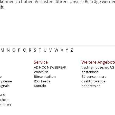
können zu hohen Verlusten führen. Unsere Beiträge werden
ft.
M
N
O
P
Q
R
S
T
U
V
W
X
Y
Z
Service
Weitere Angebot
AD HOC NEWSBREAK
trading-house.net AG
Watchlist
Kostenlose
e
Börsenlexikon
Börsenseminare
systeme
RSS_Feeds
direktbroker.de
ignale
Kontakt
poppress.de
te &
scheine
eminare