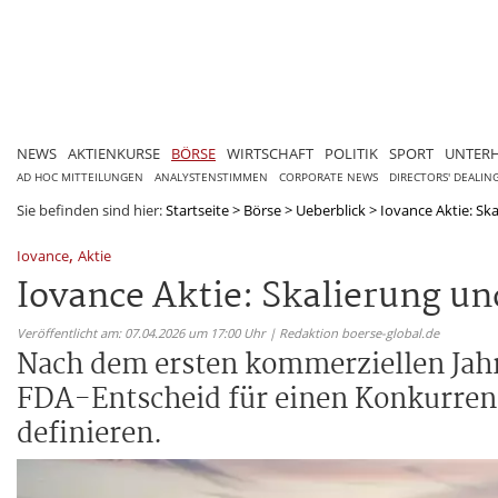
NEWS
AKTIENKURSE
BÖRSE
WIRTSCHAFT
POLITIK
SPORT
UNTER
AD HOC MITTEILUNGEN
ANALYSTENSTIMMEN
CORPORATE NEWS
DIRECTORS' DEALIN
Sie befinden sind hier:
Startseite
>
Börse
>
Ueberblick
>
Iovance Aktie: S
,
Iovance
Aktie
Iovance Aktie: Skalierung u
Veröffentlicht am: 07.04.2026 um 17:00 Uhr | Redaktion boerse-global.de
Nach dem ersten kommerziellen Jahr 
FDA-Entscheid für einen Konkurrent
definieren.