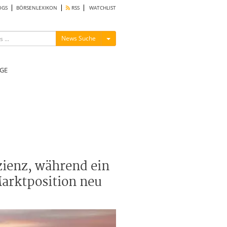
OGS
BÖRSENLEXIKON
RSS
WATCHLIST
Menü ein-/ausblenden
News Suche
GE
zienz, während ein
arktposition neu