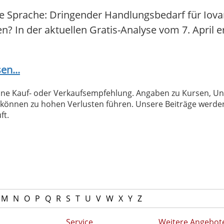
re Sprache: Dringender Handlungsbedarf für Iova
fen? In der aktuellen Gratis-Analyse vom 7. April e
en...
 keine Kauf- oder Verkaufsempfehlung. Angaben zu Kursen,
können zu hohen Verlusten führen. Unsere Beiträge werden
ft.
M
N
O
P
Q
R
S
T
U
V
W
X
Y
Z
Service
Weitere Angebot