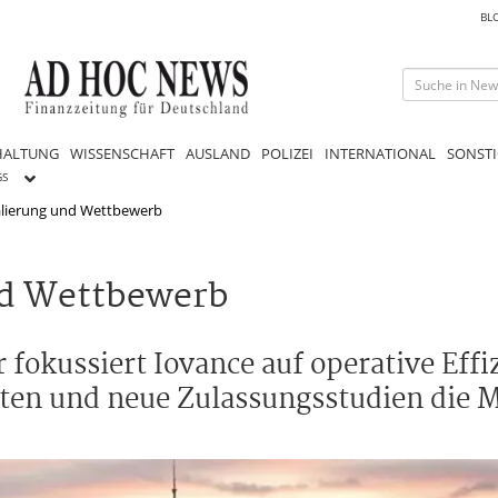
BL
HALTUNG
WISSENSCHAFT
AUSLAND
POLIZEI
INTERNATIONAL
SONSTI
GS
kalierung und Wettbewerb
nd Wettbewerb
fokussiert Iovance auf operative Effi
en und neue Zulassungsstudien die M