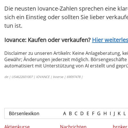
Die neusten Iovance-Zahlen sprechen eine kla
sich ein Einstieg oder sollten Sie lieber verkau
tun ist.
Iovance: Kaufen oder verkaufen?
Hier weiterles
Disclaimer zu unseren Artikeln: Keine Anlageberatung,
Gewähr; Änderungen jederzeit möglich. Börsengeschäfte 
automatisiert mit Unterstützung von AI erstellt und geprü
de | US4622601007 | IOVANCE | boerse | 69097478 |
Börsenlexikon
A
B
C
D
E
F
G
H
I
J
K
L
Aktienkurse
Nachrichten
broker