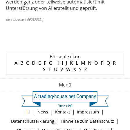
werden ganz oder teilweise automatisiert mit
Unterstützung von AI erstellt und geprüft.
de | boerse | 69083525 |
Börsenlexikon
A
B
C
D
E
F
G
H
I
J
K
L
M
N
O
P
Q
R
S
T
U
V
W
X
Y
Z
Menü
|
|
|
|
|
i
News
Kontakt
Impressum
|
|
Datenschutzerklärung
Hinweise zum Datenschutz