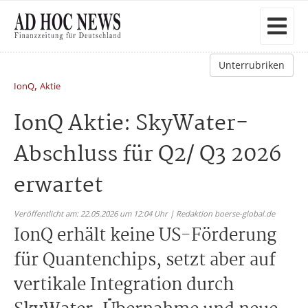
Unterrubriken
,
IonQ
Aktie
IonQ Aktie: SkyWater-
Abschluss für Q2/ Q3 2026
erwartet
Veröffentlicht am: 22.05.2026 um 12:04 Uhr | Redaktion boerse-global.de
IonQ erhält keine US-Förderung
für Quantenchips, setzt aber auf
vertikale Integration durch