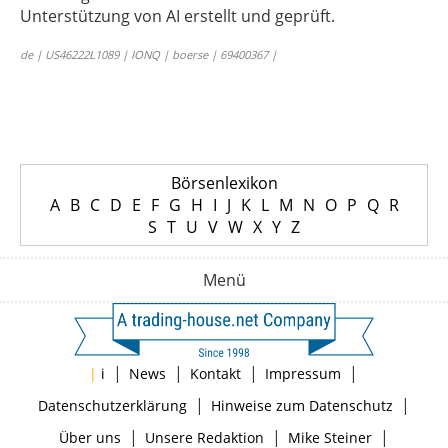
Unterstützung von AI erstellt und geprüft.
de | US46222L1089 | IONQ | boerse | 69400367 |
Börsenlexikon
A
B
C
D
E
F
G
H
I
J
K
L
M
N
O
P
Q
R
S
T
U
V
W
X
Y
Z
Menü
|
|
|
|
|
i
News
Kontakt
Impressum
|
|
Datenschutzerklärung
Hinweise zum Datenschutz
|
|
|
Über uns
Unsere Redaktion
Mike Steiner