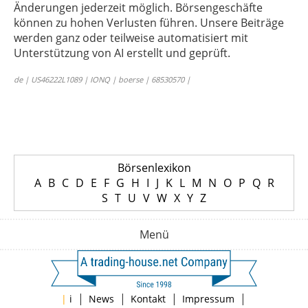
Änderungen jederzeit möglich. Börsengeschäfte
können zu hohen Verlusten führen. Unsere Beiträge
werden ganz oder teilweise automatisiert mit
Unterstützung von AI erstellt und geprüft.
de | US46222L1089 | IONQ | boerse | 68530570 |
Börsenlexikon
A
B
C
D
E
F
G
H
I
J
K
L
M
N
O
P
Q
R
S
T
U
V
W
X
Y
Z
Menü
|
|
|
|
|
i
News
Kontakt
Impressum