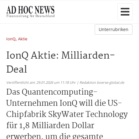
Unterrubriken
,
IonQ
Aktie
IonQ Aktie: Milliarden-
Deal
Veröffentlicht am: 29.01.2026 um 11:18 Uhr | Redaktion boerse-global.de
Das Quantencomputing-
Unternehmen IonQ will die US-
Chipfabrik SkyWater Technology
für 1,8 Milliarden Dollar
erwerben, um die gesamte