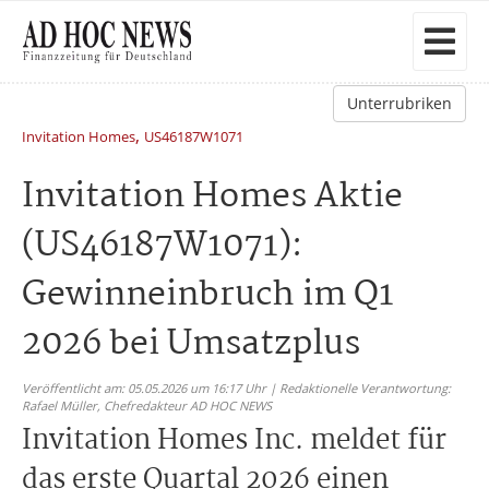
Unterrubriken
,
Invitation Homes
US46187W1071
Invitation Homes Aktie
(US46187W1071):
Gewinneinbruch im Q1
2026 bei Umsatzplus
Veröffentlicht am: 05.05.2026 um 16:17 Uhr | Redaktionelle Verantwortung:
Rafael Müller,
Chefredakteur AD HOC NEWS
Invitation Homes Inc. meldet für
das erste Quartal 2026 einen