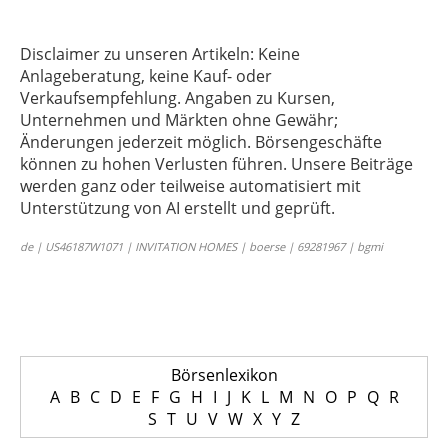
Disclaimer zu unseren Artikeln: Keine
Anlageberatung, keine Kauf- oder
Verkaufsempfehlung. Angaben zu Kursen,
Unternehmen und Märkten ohne Gewähr;
Änderungen jederzeit möglich. Börsengeschäfte
können zu hohen Verlusten führen. Unsere Beiträge
werden ganz oder teilweise automatisiert mit
Unterstützung von AI erstellt und geprüft.
de | US46187W1071 | INVITATION HOMES | boerse | 69281967 | bgmi
Börsenlexikon
A
B
C
D
E
F
G
H
I
J
K
L
M
N
O
P
Q
R
S
T
U
V
W
X
Y
Z