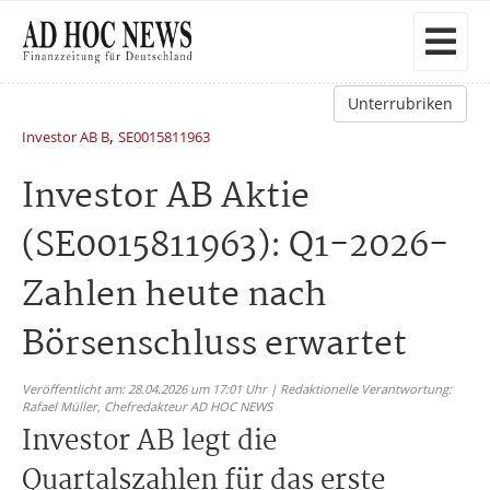
Unterrubriken
,
Investor AB B
SE0015811963
Investor AB Aktie
(SE0015811963): Q1-2026-
Zahlen heute nach
Börsenschluss erwartet
Veröffentlicht am: 28.04.2026 um 17:01 Uhr | Redaktionelle Verantwortung:
Rafael Müller,
Chefredakteur AD HOC NEWS
Investor AB legt die
Quartalszahlen für das erste