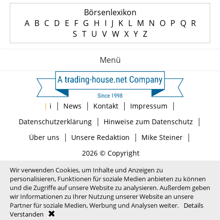
Börsenlexikon
A
B
C
D
E
F
G
H
I
J
K
L
M
N
O
P
Q
R
S
T
U
V
W
X
Y
Z
Menü
|
|
|
|
|
i
News
Kontakt
Impressum
|
|
Datenschutzerklärung
Hinweise zum Datenschutz
|
|
|
Über uns
Unsere Redaktion
Mike Steiner
2026 © Copyright
Wir verwenden Cookies, um Inhalte und Anzeigen zu
personalisieren, Funktionen für soziale Medien anbieten zu können
und die Zugriffe auf unsere Website zu analysieren. Außerdem geben
wir Informationen zu Ihrer Nutzung unserer Website an unsere
Partner für soziale Medien, Werbung und Analysen weiter.
Details
Verstanden