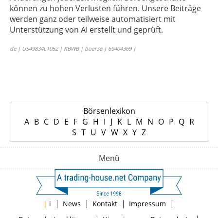
können zu hohen Verlusten führen. Unsere Beiträge
werden ganz oder teilweise automatisiert mit
Unterstützung von AI erstellt und geprüft.
de | US49834L1052 | KBWB | boerse | 69404369 |
Börsenlexikon
A
B
C
D
E
F
G
H
I
J
K
L
M
N
O
P
Q
R
S
T
U
V
W
X
Y
Z
Menü
|
|
|
|
|
i
News
Kontakt
Impressum