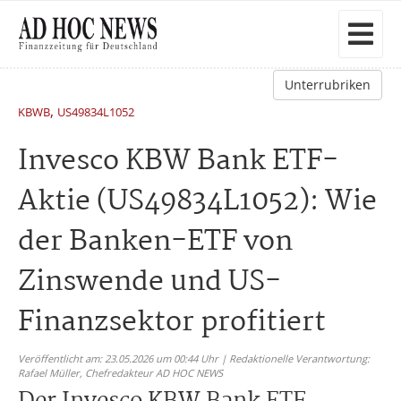
Unterrubriken
,
KBWB
US49834L1052
Invesco KBW Bank ETF-
Aktie (US49834L1052): Wie
der Banken-ETF von
Zinswende und US-
Finanzsektor profitiert
Veröffentlicht am: 23.05.2026 um 00:44 Uhr | Redaktionelle Verantwortung:
Rafael Müller,
Chefredakteur AD HOC NEWS