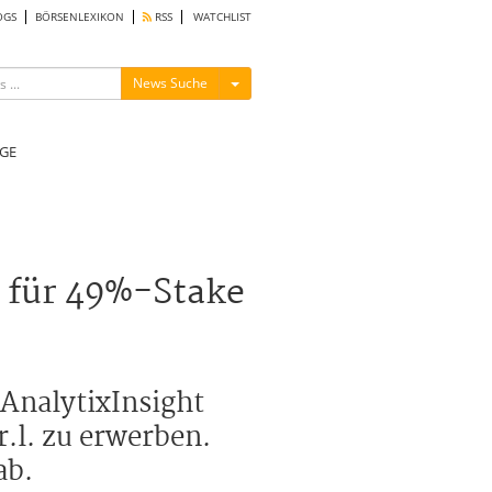
OGS
BÖRSENLEXIKON
RSS
WATCHLIST
Menü ein-/ausblenden
News Suche
GE
r für 49%-Stake
 AnalytixInsight
.l. zu erwerben.
ab.