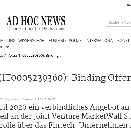
BL
HALTUNG
WISSENSCHAFT
AUSLAND
POLIZEI
INTERNATIONAL
SONSTI
GS
p.A. Aktie (IT0005239360): Binding ...
 (IT0005239360): Binding Offe
 Müller,
Chefredakteur AD HOC NEWS
ril 2026 ein verbindliches Angebot an
l an der Joint Venture MarketWall S.r
trolle über das Fintech-Unternehmen 