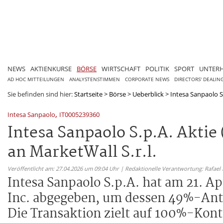
NEWS
AKTIENKURSE
BÖRSE
WIRTSCHAFT
POLITIK
SPORT
UNTER
AD HOC MITTEILUNGEN
ANALYSTENSTIMMEN
CORPORATE NEWS
DIRECTORS' DEALIN
Sie befinden sind hier:
Startseite
>
Börse
>
Ueberblick
>
Intesa Sanpaolo S.
,
Intesa Sanpaolo
IT0005239360
Intesa Sanpaolo S.p.A. Aktie
an MarketWall S.r.l.
Veröffentlicht am: 27.04.2026 um 09:04 Uhr | Redaktionelle Verantwortung: Rafael
Intesa Sanpaolo S.p.A. hat am 21. Ap
Inc. abgegeben, um dessen 49%-Antei
Die Transaktion zielt auf 100%-Kon