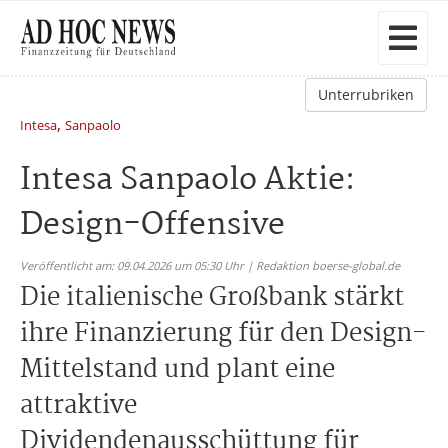
Unterrubriken
,
Intesa
Sanpaolo
Intesa Sanpaolo Aktie:
Design-Offensive
Veröffentlicht am: 09.04.2026 um 05:30 Uhr | Redaktion boerse-global.de
Die italienische Großbank stärkt
ihre Finanzierung für den Design-
Mittelstand und plant eine
attraktive
Dividendenausschüttung für