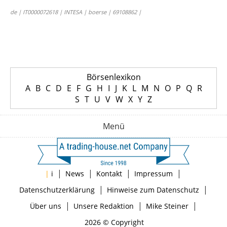
de | IT0000072618 | INTESA | boerse | 69108862 |
Börsenlexikon
A
B
C
D
E
F
G
H
I
J
K
L
M
N
O
P
Q
R
S
T
U
V
W
X
Y
Z
Menü
|
|
|
|
|
i
News
Kontakt
Impressum
|
|
Datenschutzerklärung
Hinweise zum Datenschutz
|
|
|
Über uns
Unsere Redaktion
Mike Steiner
2026 © Copyright