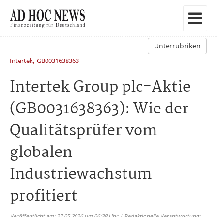
Unterrubriken
,
Intertek
GB0031638363
Intertek Group plc-Aktie
(GB0031638363): Wie der
Qualitätsprüfer vom
globalen
Industriewachstum
profitiert
Veröffentlicht am: 27.05.2026 um 06:38 Uhr | Redaktionelle Verantwortung: