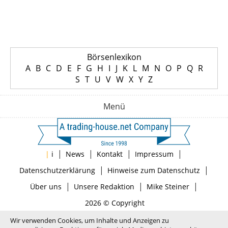
Börsenlexikon
A
B
C
D
E
F
G
H
I
J
K
L
M
N
O
P
Q
R
S
T
U
V
W
X
Y
Z
Menü
|
|
|
|
|
i
News
Kontakt
Impressum
|
|
Datenschutzerklärung
Hinweise zum Datenschutz
|
|
|
Über uns
Unsere Redaktion
Mike Steiner
2026 © Copyright
Wir verwenden Cookies, um Inhalte und Anzeigen zu