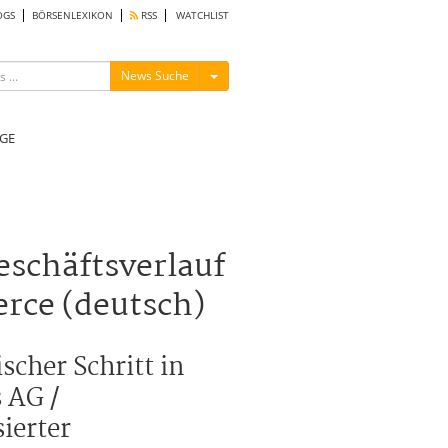
OGS
BÖRSENLEXIKON
RSS
WATCHLIST
Menü ein-/ausblenden
News Suche
GE
eschäftsverlauf
rce (deutsch)
scher Schritt in
 AG /
ierter