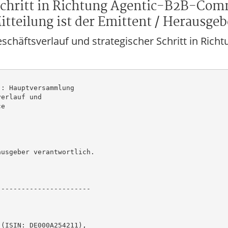
 Schritt in Richtung Agentic-B2B-Com
tteilung ist der Emittent / Herausgeb
chäftsverlauf und strategischer Schritt in Rich
: Hauptversammlung

erlauf und

e

usgeber verantwortlich.

----------------------

(ISIN: DE000A254211),
