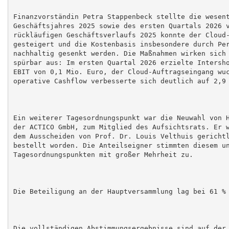
Finanzvorständin Petra Stappenbeck stellte die wesent
Geschäftsjahres 2025 sowie des ersten Quartals 2026 v
rückläufigen Geschäftsverlaufs 2025 konnte der Cloud-
gesteigert und die Kostenbasis insbesondere durch Per
nachhaltig gesenkt werden. Die Maßnahmen wirken sich 
spürbar aus: Im ersten Quartal 2026 erzielte Intersho
EBIT von 0,1 Mio. Euro, der Cloud-Auftragseingang wuc
operative Cashflow verbesserte sich deutlich auf 2,9 
Ein weiterer Tagesordnungspunkt war die Neuwahl von H
der ACTICO GmbH, zum Mitglied des Aufsichtsrats. Er w
dem Ausscheiden von Prof. Dr. Louis Velthuis gerichtl
bestellt worden. Die Anteilseigner stimmten diesem un
Tagesordnungspunkten mit großer Mehrheit zu.

Die Beteiligung an der Hauptversammlung lag bei 61 % 
Die vollständigen Abstimmungsergebnisse sind auf der 