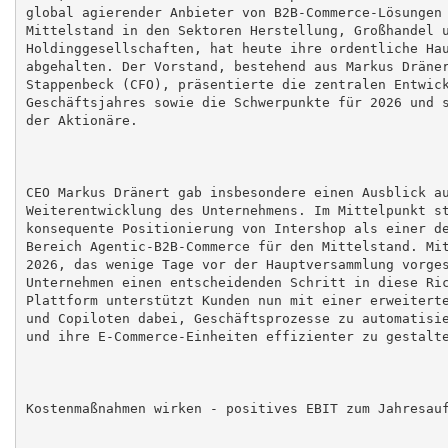
global agierender Anbieter von B2B-Commerce-Lösungen 
Mittelstand in den Sektoren Herstellung, Großhandel u
Holdinggesellschaften, hat heute ihre ordentliche Hau
abgehalten. Der Vorstand, bestehend aus Markus Dräner
Stappenbeck (CFO), präsentierte die zentralen Entwick
Geschäftsjahres sowie die Schwerpunkte für 2026 und s
der Aktionäre.

CEO Markus Dränert gab insbesondere einen Ausblick au
Weiterentwicklung des Unternehmens. Im Mittelpunkt st
konsequente Positionierung von Intershop als einer de
Bereich Agentic-B2B-Commerce für den Mittelstand. Mit
2026, das wenige Tage vor der Hauptversammlung vorges
Unternehmen einen entscheidenden Schritt in diese Ric
Plattform unterstützt Kunden nun mit einer erweiterte
und Copiloten dabei, Geschäftsprozesse zu automatisie
und ihre E-Commerce-Einheiten effizienter zu gestalte
Kostenmaßnahmen wirken - positives EBIT zum Jahresauf