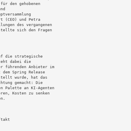
für den gehobenen

nd

ptversammlung

t (CEO) und Petra

lungen des vergangenen

tellte sich den Fragen

f die strategische

eht dabei die

r führenden Anbieter im

 dem Spring Release

tellt wurde, hat das

htung gemacht: Die

n Palette an KI-Agenten

ren, Kosten zu senken

n.

takt
