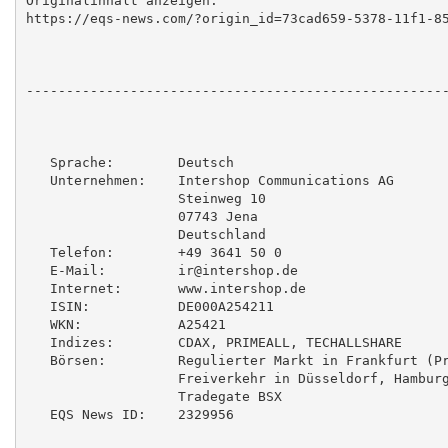
Originalinhalt anzeigen:

https://eqs-news.com/?origin_id=73cad659-5378-11f1-85
-----------------------------------------------------
   Sprache:        Deutsch

   Unternehmen:    Intershop Communications AG

                   Steinweg 10

                   07743 Jena

                   Deutschland

   Telefon:        +49 3641 50 0

   E-Mail:         ir@intershop.de

   Internet:       www.intershop.de

   ISIN:           DE000A254211

   WKN:            A25421

   Indizes:        CDAX, PRIMEALL, TECHALLSHARE

   Börsen:         Regulierter Markt in Frankfurt (Pr
                   Freiverkehr in Düsseldorf, Hamburg
                   Tradegate BSX

   EQS News ID:    2329956
