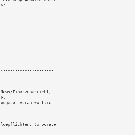
ar.

----------------------

News/Finanznachricht,

p.

usgeber verantwortlich.

ldepflichten, Corporate
