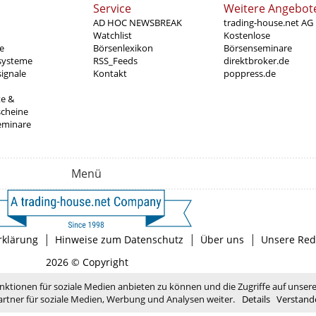
Service
Weitere Angebot
AD HOC NEWSBREAK
trading-house.net AG
Watchlist
Kostenlose
e
Börsenlexikon
Börsenseminare
systeme
RSS_Feeds
direktbroker.de
ignale
Kontakt
poppress.de
te &
scheine
eminare
Menü
|
|
|
rklärung
Hinweise zum Datenschutz
Über uns
Unsere Red
2026 © Copyright
nktionen für soziale Medien anbieten zu können und die Zugriffe auf unser
rtner für soziale Medien, Werbung und Analysen weiter.
Details
Verstand