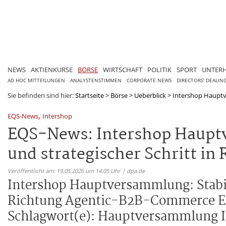
NEWS
AKTIENKURSE
BÖRSE
WIRTSCHAFT
POLITIK
SPORT
UNTER
AD HOC MITTEILUNGEN
ANALYSTENSTIMMEN
CORPORATE NEWS
DIRECTORS' DEALIN
Sie befinden sind hier:
Startseite
>
Börse
>
Ueberblick
>
Intershop Hauptve
,
EQS-News
Intershop
EQS-News: Intershop Hauptve
und strategischer Schritt i
Veröffentlicht am: 19.05.2026 um 14:05 Uhr | dpa.de
Intershop Hauptversammlung: Stabili
Richtung Agentic-B2B-Commerce E
Schlagwort(e): Hauptversammlung I