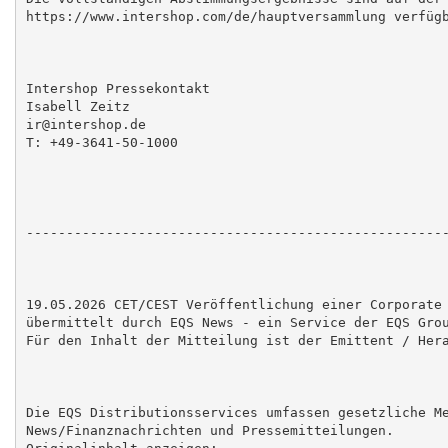
https://www.intershop.com/de/hauptversammlung verfügb
Intershop Pressekontakt

Isabell Zeitz

ir@intershop.de

T: +49-3641-50-1000

-----------------------------------------------------
19.05.2026 CET/CEST Veröffentlichung einer Corporate 
übermittelt durch EQS News - ein Service der EQS Grou
Für den Inhalt der Mitteilung ist der Emittent / Hera
Die EQS Distributionsservices umfassen gesetzliche Me
News/Finanznachrichten und Pressemitteilungen.
