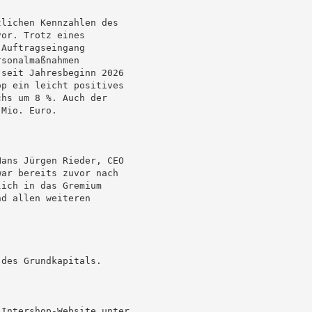
lichen Kennzahlen des

or. Trotz eines

Auftragseingang

sonalmaßnahmen

seit Jahresbeginn 2026

p ein leicht positives

hs um 8 %. Auch der

Mio. Euro.

ans Jürgen Rieder, CEO

ar bereits zuvor nach

ich in das Gremium

d allen weiteren

des Grundkapitals.

Intershop-Website unter
