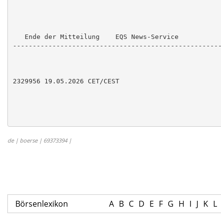
   Ende der Mitteilung    EQS News-Service

-----------------------------------------------------
2329956 19.05.2026 CET/CEST

de | boerse | 69373394 |
Börsenlexikon
A
B
C
D
E
F
G
H
I
J
K
L