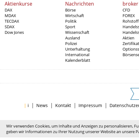
Aktienkurse
Nachrichten
broker
DAX
Börse
CFD
MDAX
Wirtschaft
FOREX
TECDAX
Politik
Rohstoff
SDAX
Sport
Handels
Dow Jones
Wissenschaft
Handelss
Ausland
Aktien
Polizei
Zertifika
Unterhaltung
Options
International
Börsens
Kalenderblatt
|
|
|
|
|
i
News
Kontakt
Impressum
Datenschutze
Wir verwenden Cookies, um Inhalte und Anzeigen zu personalisieren, Fu
geben wir Informationen zu Ihrer Nutzung unserer Website an unsere Pa