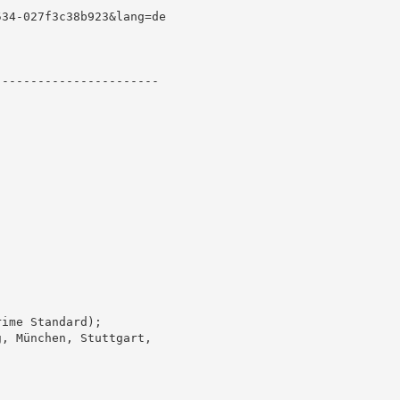
34-027f3c38b923&lang=de

----------------------

ime Standard);

, München, Stuttgart,
