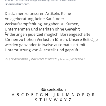
Finanzinstrumente.
Disclaimer zu unseren Artikeln: Keine
Anlageberatung, keine Kauf- oder
Verkaufsempfehlung. Angaben zu Kursen,
Unternehmen und Märkten ohne Gewähr;
Änderungen jederzeit möglich. Börsengeschäfte
können zu hohen Verlusten führen. Unsere Beiträge
werden ganz oder teilweise automatisiert mit
Unterstützung von AI erstellt und geprüft.
de | US4606901001 | INTERPUBLIC GROUP | boerse | 69243508 |
Börsenlexikon
A
B
C
D
E
F
G
H
I
J
K
L
M
N
O
P
Q
R
S
T
U
V
W
X
Y
Z