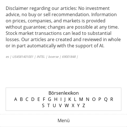
Disclaimer regarding our articles: No investment
advice, no buy or sell recommendation. Information
on prices, companies, and markets is provided
without guarantee; changes are possible at any time.
Stock market transactions can lead to substantial
losses. Our articles are created and reviewed in whole
or in part automatically with the support of AI.
es | US4581401001 | INTEL | boerse | 69001848 |
Börsenlexikon
A
B
C
D
E
F
G
H
I
J
K
L
M
N
O
P
Q
R
S
T
U
V
W
X
Y
Z
Menü