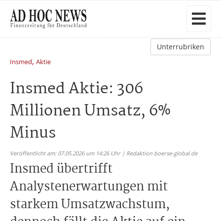
Unterrubriken
,
Insmed
Aktie
Insmed Aktie: 306
Millionen Umsatz, 6%
Minus
Veröffentlicht am: 07.05.2026 um 14:26 Uhr | Redaktion boerse-global.de
Insmed übertrifft
Analystenerwartungen mit
starkem Umsatzwachstum,