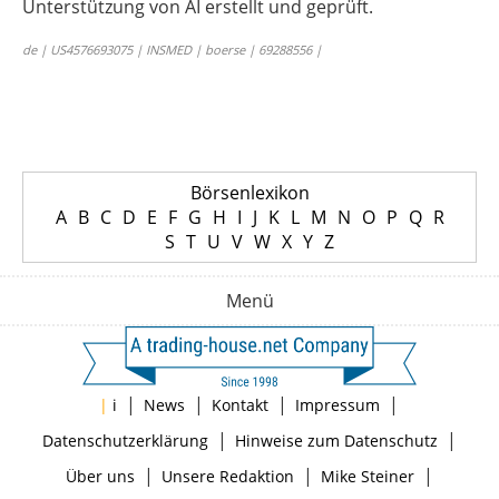
Unterstützung von AI erstellt und geprüft.
de | US4576693075 | INSMED | boerse | 69288556 |
Börsenlexikon
A
B
C
D
E
F
G
H
I
J
K
L
M
N
O
P
Q
R
S
T
U
V
W
X
Y
Z
Menü
|
|
|
|
|
i
News
Kontakt
Impressum
|
|
Datenschutzerklärung
Hinweise zum Datenschutz
|
|
|
Über uns
Unsere Redaktion
Mike Steiner