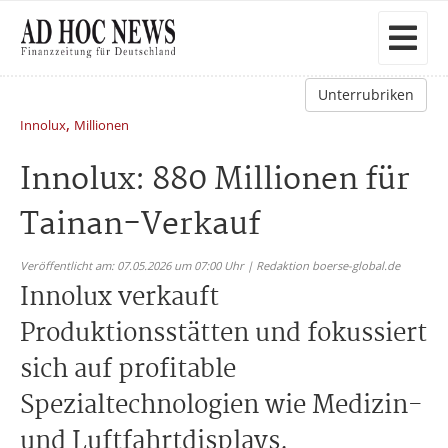
Unterrubriken
,
Innolux
Millionen
Innolux: 880 Millionen für
Tainan-Verkauf
Veröffentlicht am: 07.05.2026 um 07:00 Uhr | Redaktion boerse-global.de
Innolux verkauft
Produktionsstätten und fokussiert
sich auf profitable
Spezialtechnologien wie Medizin-
und Luftfahrtdisplays.