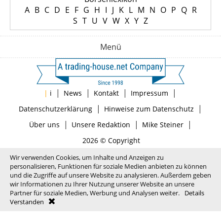
A
B
C
D
E
F
G
H
I
J
K
L
M
N
O
P
Q
R
S
T
U
V
W
X
Y
Z
Menü
|
|
|
|
|
i
News
Kontakt
Impressum
|
|
Datenschutzerklärung
Hinweise zum Datenschutz
|
|
|
Über uns
Unsere Redaktion
Mike Steiner
2026 © Copyright
Wir verwenden Cookies, um Inhalte und Anzeigen zu
personalisieren, Funktionen für soziale Medien anbieten zu können
und die Zugriffe auf unsere Website zu analysieren. Außerdem geben
wir Informationen zu Ihrer Nutzung unserer Website an unsere
Partner für soziale Medien, Werbung und Analysen weiter.
Details
Verstanden