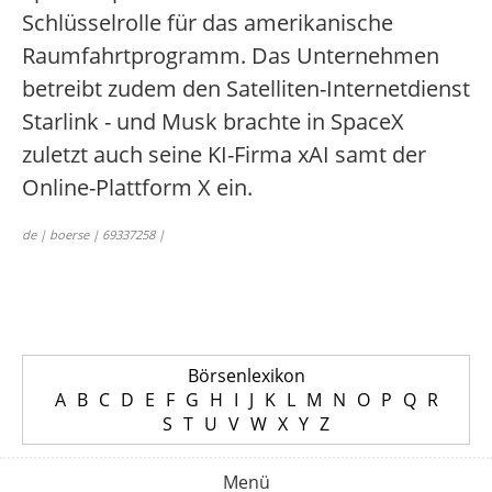
Schlüsselrolle für das amerikanische
Raumfahrtprogramm. Das Unternehmen
betreibt zudem den Satelliten-Internetdienst
Starlink - und Musk brachte in SpaceX
zuletzt auch seine KI-Firma xAI samt der
Online-Plattform X ein.
de | boerse | 69337258 |
Börsenlexikon
A
B
C
D
E
F
G
H
I
J
K
L
M
N
O
P
Q
R
S
T
U
V
W
X
Y
Z
Menü