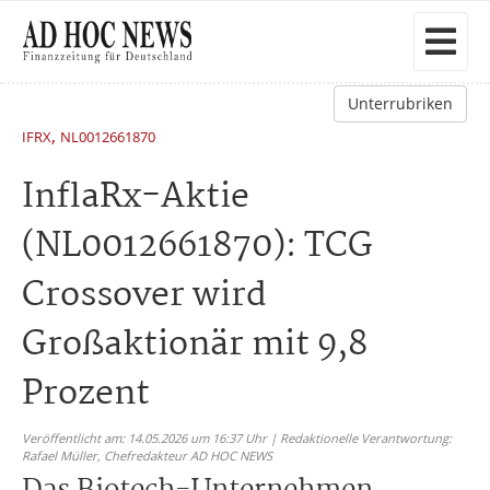
Unterrubriken
,
IFRX
NL0012661870
InflaRx-Aktie
(NL0012661870): TCG
Crossover wird
Großaktionär mit 9,8
Prozent
Veröffentlicht am: 14.05.2026 um 16:37 Uhr | Redaktionelle Verantwortung:
Rafael Müller,
Chefredakteur AD HOC NEWS