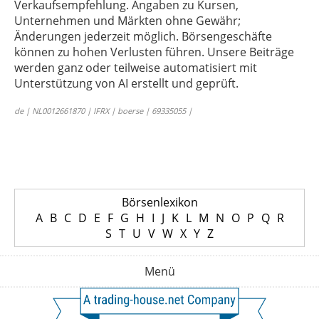
Verkaufsempfehlung. Angaben zu Kursen,
Unternehmen und Märkten ohne Gewähr;
Änderungen jederzeit möglich. Börsengeschäfte
können zu hohen Verlusten führen. Unsere Beiträge
werden ganz oder teilweise automatisiert mit
Unterstützung von AI erstellt und geprüft.
de | NL0012661870 | IFRX | boerse | 69335055 |
Börsenlexikon
A
B
C
D
E
F
G
H
I
J
K
L
M
N
O
P
Q
R
S
T
U
V
W
X
Y
Z
Menü