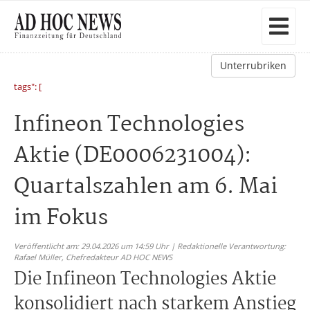
Unterrubriken
tags": [
Infineon Technologies
Aktie (DE0006231004):
Quartalszahlen am 6. Mai
im Fokus
Veröffentlicht am: 29.04.2026 um 14:59 Uhr | Redaktionelle Verantwortung:
Rafael Müller,
Chefredakteur AD HOC NEWS
Die Infineon Technologies Aktie
konsolidiert nach starkem Anstieg