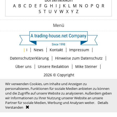
Börsenlexikon
A
B
C
D
E
F
G
H
I
J
K
L
M
N
O
P
Q
R
S
T
U
V
W
X
Y
Z
Menü
|
|
|
|
|
i
News
Kontakt
Impressum
|
|
Datenschutzerklärung
Hinweise zum Datenschutz
|
|
|
Über uns
Unsere Redaktion
Mike Steiner
2026 © Copyright
Wir verwenden Cookies, um Inhalte und Anzeigen zu
personalisieren, Funktionen für soziale Medien anbieten zu können
und die Zugriffe auf unsere Website zu analysieren. Außerdem geben
wir Informationen zu Ihrer Nutzung unserer Website an unsere
Partner für soziale Medien, Werbung und Analysen weiter.
Details
Verstanden