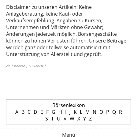
Disclaimer zu unseren Artikeln: Keine
Anlageberatung, keine Kauf- oder
Verkaufsempfehlung. Angaben zu Kursen,
Unternehmen und Märkten ohne Gewähr;
Änderungen jederzeit möglich. Börsengeschäfte
können zu hohen Verlusten führen. Unsere Beiträge
werden ganz oder teilweise automatisiert mit
Unterstützung von AI erstellt und geprüft.
de | boerse | 69268694 |
Börsenlexikon
A
B
C
D
E
F
G
H
I
J
K
L
M
N
O
P
Q
R
S
T
U
V
W
X
Y
Z
Menü