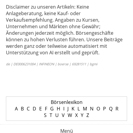
Disclaimer zu unseren Artikeln: Keine
Anlageberatung, keine Kauf- oder
Verkaufsempfehlung. Angaben zu Kursen,
Unternehmen und Märkten ohne Gewähr;
Änderungen jederzeit möglich. Börsengeschäfte
können zu hohen Verlusten führen. Unsere Beiträge
werden ganz oder teilweise automatisiert mit
Unterstützung von AI erstellt und geprüft.
de | DE0006231004 | INFINEON | boerse | 69281511 | bgmi
Börsenlexikon
A
B
C
D
E
F
G
H
I
J
K
L
M
N
O
P
Q
R
S
T
U
V
W
X
Y
Z
Menü