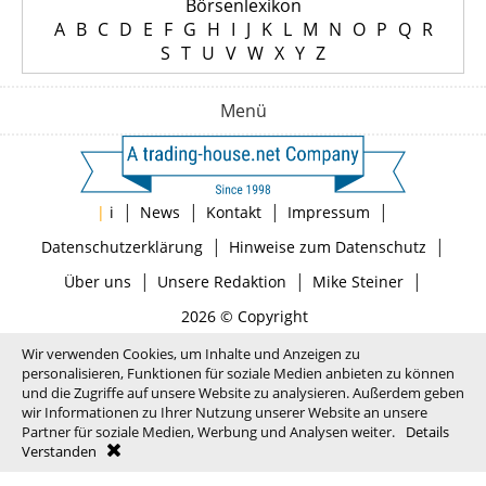
Börsenlexikon
A
B
C
D
E
F
G
H
I
J
K
L
M
N
O
P
Q
R
S
T
U
V
W
X
Y
Z
Menü
|
|
|
|
|
i
News
Kontakt
Impressum
|
|
Datenschutzerklärung
Hinweise zum Datenschutz
|
|
|
Über uns
Unsere Redaktion
Mike Steiner
2026 © Copyright
Wir verwenden Cookies, um Inhalte und Anzeigen zu
personalisieren, Funktionen für soziale Medien anbieten zu können
und die Zugriffe auf unsere Website zu analysieren. Außerdem geben
wir Informationen zu Ihrer Nutzung unserer Website an unsere
Partner für soziale Medien, Werbung und Analysen weiter.
Details
Verstanden