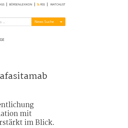
OGS
BÖRSENLEXIKON
RSS
WATCHLIST
Menü ein-/ausblenden
News Suche
GE
Tafasitamab
entlichung
ation mit
tärkt im Blick.