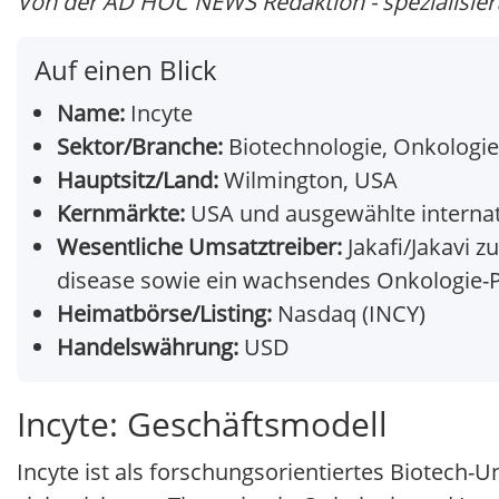
Von der AD HOC NEWS Redaktion - spezialisiert 
Auf einen Blick
Name:
Incyte
Sektor/Branche:
Biotechnologie, Onkologi
Hauptsitz/Land:
Wilmington, USA
Kernmärkte:
USA und ausgewählte internat
Wesentliche Umsatztreiber:
Jakafi/Jakavi z
disease sowie ein wachsendes Onkologie-Po
Heimatbörse/Listing:
Nasdaq (INCY)
Handelswährung:
USD
Incyte: Geschäftsmodell
Incyte ist als forschungsorientiertes Biotech-