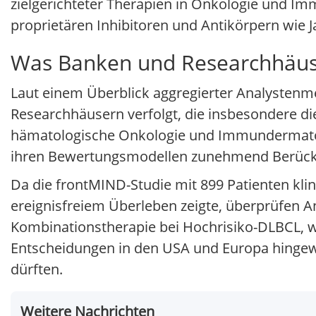
zielgerichteter Therapien in Onkologie und Im
proprietären Inhibitoren und Antikörpern wie J
Was Banken und Researchhäuse
Laut einem Überblick aggregierter Analystenme
Researchhäusern verfolgt, die insbesondere die
hämatologische Onkologie und Immundermatolo
ihren Bewertungsmodellen zunehmend Berücks
Da die frontMIND-Studie mit 899 Patienten kli
ereignisfreiem Überleben zeigte, überprüfen 
Kombinationstherapie bei Hochrisiko-DLBCL, w
Entscheidungen in den USA und Europa hingewi
dürften.
Weitere Nachrichten