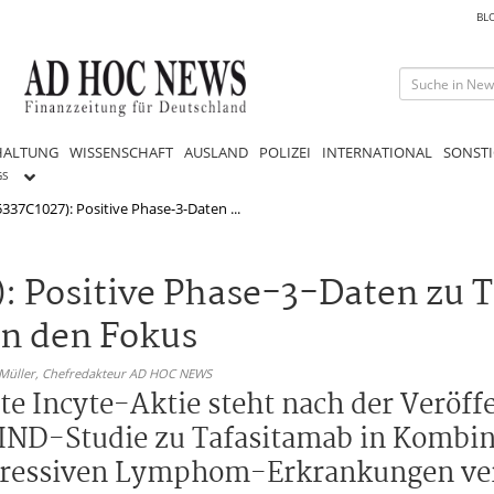
BL
HALTUNG
WISSENSCHAFT
AUSLAND
POLIZEI
INTERNATIONAL
SONSTI
GS
5337C1027): Positive Phase-3-Daten ...
: Positive Phase-3-Daten zu 
n den Fokus
 Müller,
Chefredakteur AD HOC NEWS
ete Incyte-Aktie steht nach der Veröff
IND-Studie zu Tafasitamab in Kombin
ressiven Lymphom-Erkrankungen vers