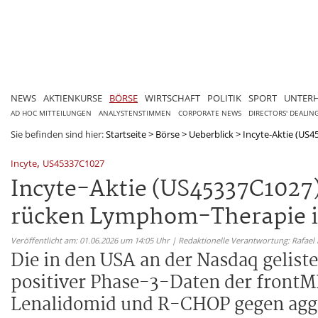
NEWS
AKTIENKURSE
BÖRSE
WIRTSCHAFT
POLITIK
SPORT
UNTER
AD HOC MITTEILUNGEN
ANALYSTENSTIMMEN
CORPORATE NEWS
DIRECTORS' DEALIN
Sie befinden sind hier:
Startseite
>
Börse
>
Ueberblick
>
Incyte-Aktie (US4
,
Incyte
US45337C1027
Incyte-Aktie (US45337C1027)
rücken Lymphom-Therapie i
Veröffentlicht am: 01.06.2026 um 14:05 Uhr | Redaktionelle Verantwortung: Rafael
Die in den USA an der Nasdaq gelist
positiver Phase-3-Daten der frontM
Lenalidomid und R-CHOP gegen agg