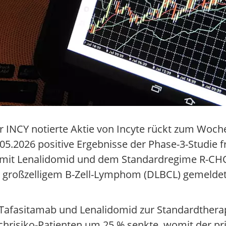
 INCY notierte Aktie von Incyte rückt zum Woche
.2026 positive Ergebnisse der Phase-3-Studie 
n mit Lenalidomid und dem Standardregime R-CHO
s großzelligem B-Zell-Lymphom (DLBCL) gemeldet 
Tafasitamab und Lenalidomid zur Standardtherap
chrisiko-Patienten um 25 % senkte, womit der p