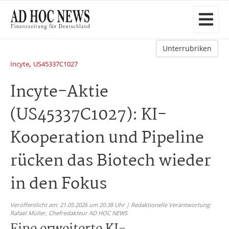
Unterrubriken
,
Incyte
US45337C1027
Incyte-Aktie
(US45337C1027): KI-
Kooperation und Pipeline
rücken das Biotech wieder
in den Fokus
Veröffentlicht am: 21.05.2026 um 20:38 Uhr | Redaktionelle Verantwortung:
Rafael Müller,
Chefredakteur AD HOC NEWS