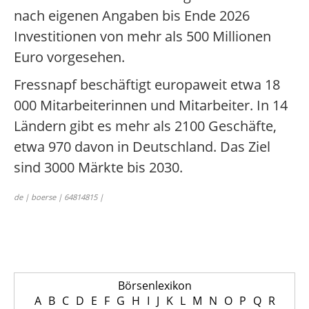
nach eigenen Angaben bis Ende 2026
Investitionen von mehr als 500 Millionen
Euro vorgesehen.
Fressnapf beschäftigt europaweit etwa 18
000 Mitarbeiterinnen und Mitarbeiter. In 14
Ländern gibt es mehr als 2100 Geschäfte,
etwa 970 davon in Deutschland. Das Ziel
sind 3000 Märkte bis 2030.
de | boerse | 64814815 |
Börsenlexikon
A
B
C
D
E
F
G
H
I
J
K
L
M
N
O
P
Q
R