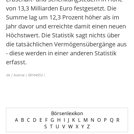
von 13,3 Milliarden Euro festgesetzt. Die
Summe lag um 12,3 Prozent höher als im
Jahr davor und erreichte damit einen neuen
Höchstwert. Die Statistik sagt nichts über
die tatsächlichen Vermögensübergänge aus
- diese werden in einer anderen Statistik
erfasst.
de | boerse | 68164553 |
Börsenlexikon
A
B
C
D
E
F
G
H
I
J
K
L
M
N
O
P
Q
R
S
T
U
V
W
X
Y
Z