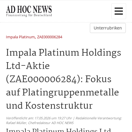
Unterrubriken
,
Impala Platinum
ZAE000006284
Impala Platinum Holdings
Ltd-Aktie
(ZAE000006284): Fokus
auf Platingruppenmetalle
und Kostenstruktur
Veröffentlicht am: 17.05.2026 um 19:27 Uhr | Redaktionelle Verantwortung:
Rafael Müller,
Chefredakteur AD HOC NEWS