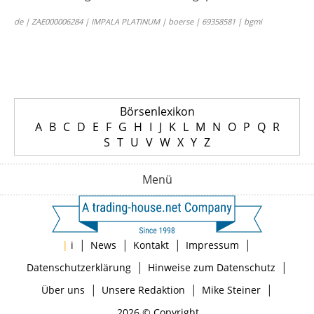
de | ZAE000006284 | IMPALA PLATINUM | boerse | 69358581 | bgmi
Börsenlexikon
A
B
C
D
E
F
G
H
I
J
K
L
M
N
O
P
Q
R
S
T
U
V
W
X
Y
Z
Menü
|
|
|
|
|
i
News
Kontakt
Impressum
|
|
Datenschutzerklärung
Hinweise zum Datenschutz
|
|
|
Über uns
Unsere Redaktion
Mike Steiner
2026 © Copyright