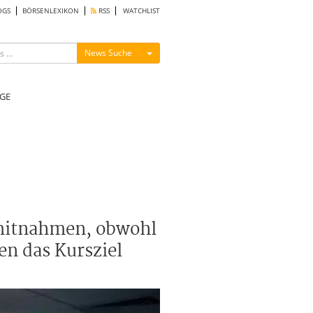
OGS
BÖRSENLEXIKON
RSS
WATCHLIST
Menü ein-/ausblenden
News Suche
GE
nmitnahmen, obwohl
n das Kursziel