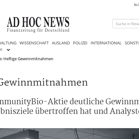
BL
HALTUNG
WISSENSCHAFT
AUSLAND
POLIZEI
INTERNATIONAL
SONSTI
GS
e: Heftige Gewinnmitnahmen
e Gewinnmitnahmen
e ImmunityBio-Aktie deutliche Gewin
isziele übertroffen hat und Analyste