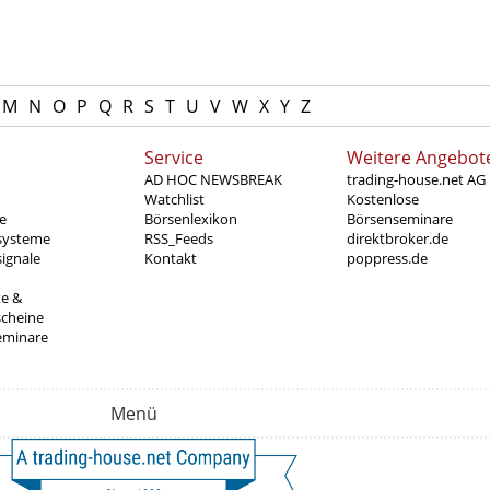
M
N
O
P
Q
R
S
T
U
V
W
X
Y
Z
Service
Weitere Angebot
AD HOC NEWSBREAK
trading-house.net AG
Watchlist
Kostenlose
e
Börsenlexikon
Börsenseminare
systeme
RSS_Feeds
direktbroker.de
ignale
Kontakt
poppress.de
te &
scheine
eminare
Menü