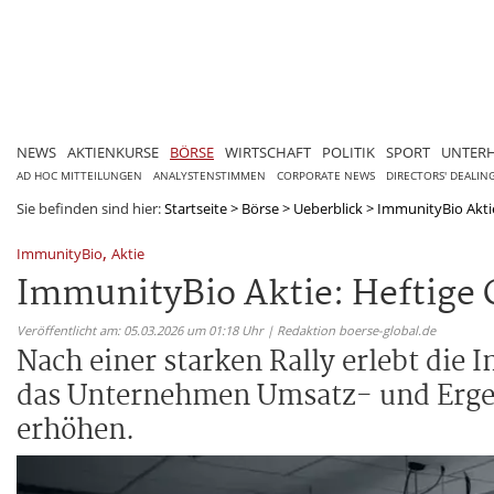
NEWS
AKTIENKURSE
BÖRSE
WIRTSCHAFT
POLITIK
SPORT
UNTER
AD HOC MITTEILUNGEN
ANALYSTENSTIMMEN
CORPORATE NEWS
DIRECTORS' DEALIN
Sie befinden sind hier:
Startseite
>
Börse
>
Ueberblick
>
ImmunityBio Akti
,
ImmunityBio
Aktie
ImmunityBio Aktie: Heftig
Veröffentlicht am: 05.03.2026 um 01:18 Uhr | Redaktion boerse-global.de
Nach einer starken Rally erlebt di
das Unternehmen Umsatz- und Ergebn
erhöhen.