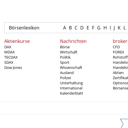
Börsenlexikon
A
B
C
D
E
F
G
H
I
J
K
L
Aktienkurse
Nachrichten
broker
DAX
Börse
CFD
MDAX
Wirtschaft
FOREX
TECDAX
Politik
Rohstoff
SDAX
Sport
Handels
Dow Jones
Wissenschaft
Handelss
Ausland
Aktien
Polizei
Zertifika
Unterhaltung
Options
International
Börsens
Kalenderblatt