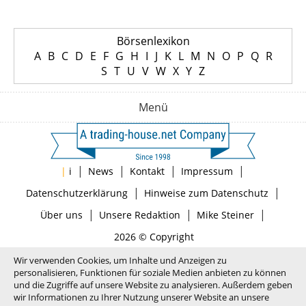
Börsenlexikon
A
B
C
D
E
F
G
H
I
J
K
L
M
N
O
P
Q
R
S
T
U
V
W
X
Y
Z
Menü
|
|
|
|
|
i
News
Kontakt
Impressum
|
|
Datenschutzerklärung
Hinweise zum Datenschutz
|
|
|
Über uns
Unsere Redaktion
Mike Steiner
2026 © Copyright
Wir verwenden Cookies, um Inhalte und Anzeigen zu
personalisieren, Funktionen für soziale Medien anbieten zu können
und die Zugriffe auf unsere Website zu analysieren. Außerdem geben
wir Informationen zu Ihrer Nutzung unserer Website an unsere