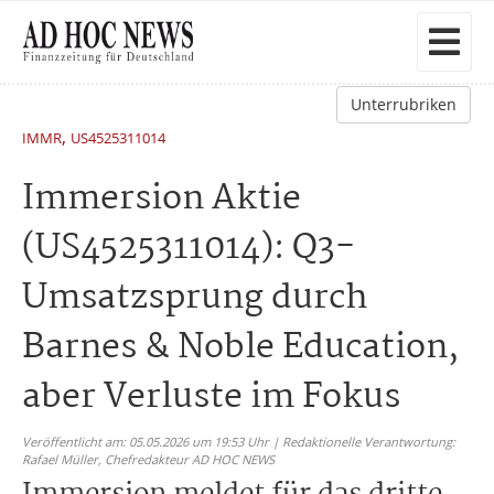
Unterrubriken
,
IMMR
US4525311014
Immersion Aktie
(US4525311014): Q3-
Umsatzsprung durch
Barnes & Noble Education,
aber Verluste im Fokus
Veröffentlicht am: 05.05.2026 um 19:53 Uhr | Redaktionelle Verantwortung:
Rafael Müller,
Chefredakteur AD HOC NEWS