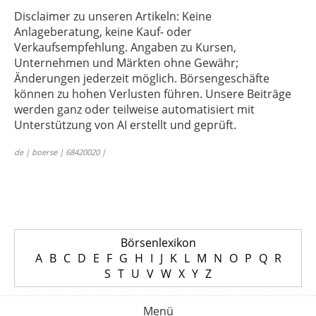
Disclaimer zu unseren Artikeln: Keine
Anlageberatung, keine Kauf- oder
Verkaufsempfehlung. Angaben zu Kursen,
Unternehmen und Märkten ohne Gewähr;
Änderungen jederzeit möglich. Börsengeschäfte
können zu hohen Verlusten führen. Unsere Beiträge
werden ganz oder teilweise automatisiert mit
Unterstützung von AI erstellt und geprüft.
de | boerse | 68420020 |
Börsenlexikon
A
B
C
D
E
F
G
H
I
J
K
L
M
N
O
P
Q
R
S
T
U
V
W
X
Y
Z
Menü