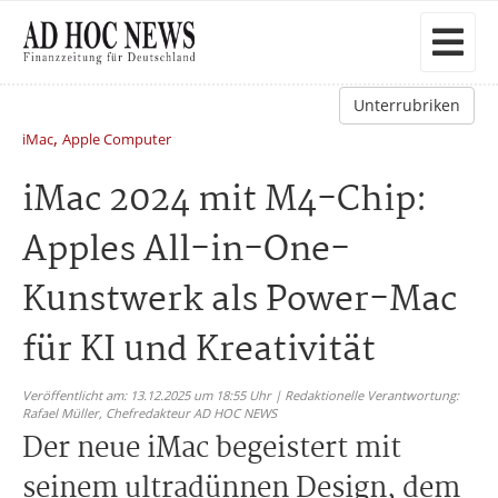
Unterrubriken
,
iMac
Apple Computer
iMac 2024 mit M4-Chip:
Apples All-in-One-
Kunstwerk als Power-Mac
für KI und Kreativität
Veröffentlicht am: 13.12.2025 um 18:55 Uhr | Redaktionelle Verantwortung:
Rafael Müller,
Chefredakteur AD HOC NEWS
Der neue iMac begeistert mit
seinem ultradünnen Design, dem