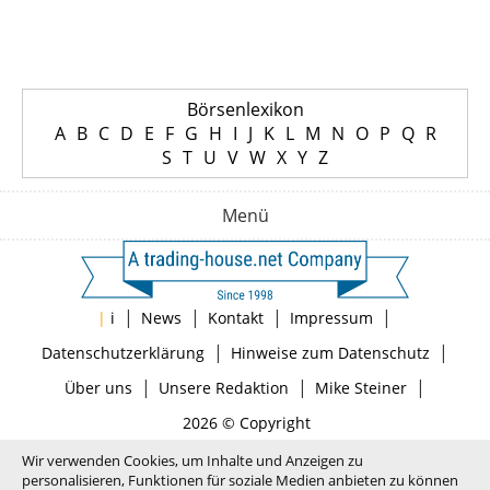
Börsenlexikon
A
B
C
D
E
F
G
H
I
J
K
L
M
N
O
P
Q
R
S
T
U
V
W
X
Y
Z
Menü
|
|
|
|
|
i
News
Kontakt
Impressum
|
|
Datenschutzerklärung
Hinweise zum Datenschutz
|
|
|
Über uns
Unsere Redaktion
Mike Steiner
2026 © Copyright
Wir verwenden Cookies, um Inhalte und Anzeigen zu
personalisieren, Funktionen für soziale Medien anbieten zu können