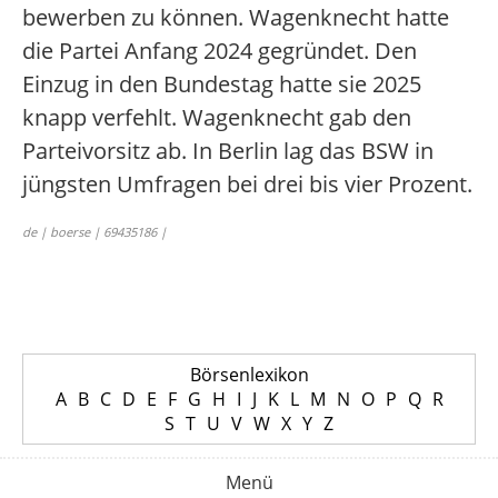
bewerben zu können. Wagenknecht hatte
die Partei Anfang 2024 gegründet. Den
Einzug in den Bundestag hatte sie 2025
knapp verfehlt. Wagenknecht gab den
Parteivorsitz ab. In Berlin lag das BSW in
jüngsten Umfragen bei drei bis vier Prozent.
de | boerse | 69435186 |
Börsenlexikon
A
B
C
D
E
F
G
H
I
J
K
L
M
N
O
P
Q
R
S
T
U
V
W
X
Y
Z
Menü