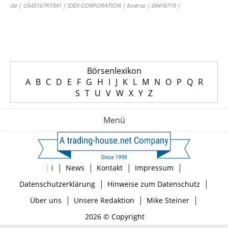
de | US45167R1041 | IDEX CORPORATION | boerse | 69416719 |
Börsenlexikon
A
B
C
D
E
F
G
H
I
J
K
L
M
N
O
P
Q
R
S
T
U
V
W
X
Y
Z
Menü
|
|
|
|
|
i
News
Kontakt
Impressum
|
|
Datenschutzerklärung
Hinweise zum Datenschutz
|
|
|
Über uns
Unsere Redaktion
Mike Steiner
2026 © Copyright