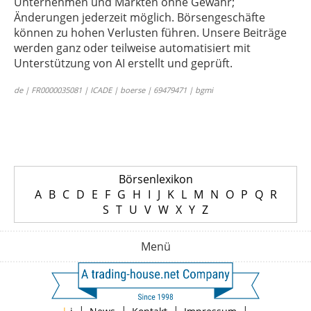
Unternehmen und Märkten ohne Gewähr;
Änderungen jederzeit möglich. Börsengeschäfte
können zu hohen Verlusten führen. Unsere Beiträge
werden ganz oder teilweise automatisiert mit
Unterstützung von AI erstellt und geprüft.
de | FR0000035081 | ICADE | boerse | 69479471 | bgmi
Börsenlexikon
A
B
C
D
E
F
G
H
I
J
K
L
M
N
O
P
Q
R
S
T
U
V
W
X
Y
Z
Menü