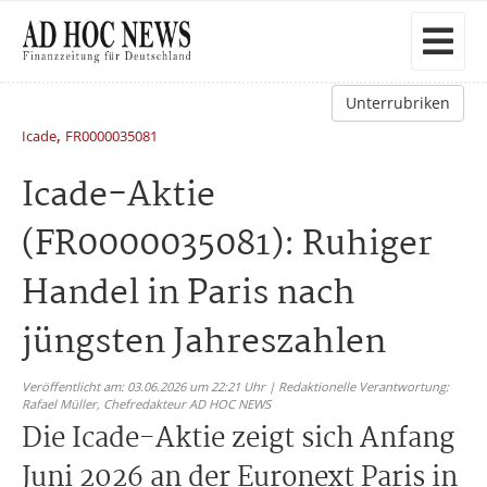
Unterrubriken
,
Icade
FR0000035081
Icade-Aktie
(FR0000035081): Ruhiger
Handel in Paris nach
jüngsten Jahreszahlen
Veröffentlicht am: 03.06.2026 um 22:21 Uhr | Redaktionelle Verantwortung:
Rafael Müller,
Chefredakteur AD HOC NEWS
Die Icade-Aktie zeigt sich Anfang
Juni 2026 an der Euronext Paris in