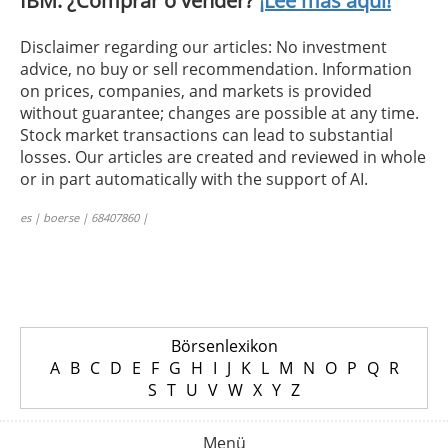
IBM: ¿Comprar o vender?
¡Lee más aquí!
Disclaimer regarding our articles: No investment
advice, no buy or sell recommendation. Information
on prices, companies, and markets is provided
without guarantee; changes are possible at any time.
Stock market transactions can lead to substantial
losses. Our articles are created and reviewed in whole
or in part automatically with the support of AI.
es | boerse | 68407860 |
Börsenlexikon
A
B
C
D
E
F
G
H
I
J
K
L
M
N
O
P
Q
R
S
T
U
V
W
X
Y
Z
Menü