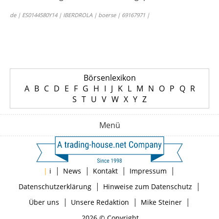
de | ES0144580Y14 | IBERDROLA | boerse | 69167971 |
Börsenlexikon
A
B
C
D
E
F
G
H
I
J
K
L
M
N
O
P
Q
R
S
T
U
V
W
X
Y
Z
Menü
|
|
|
|
|
i
News
Kontakt
Impressum
|
|
Datenschutzerklärung
Hinweise zum Datenschutz
|
|
|
Über uns
Unsere Redaktion
Mike Steiner
2026 © Copyright