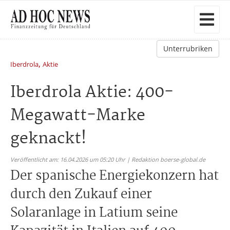
Unterrubriken
,
Iberdrola
Aktie
Iberdrola Aktie: 400-
Megawatt-Marke
geknackt!
Veröffentlicht am: 16.04.2026 um 05:20 Uhr | Redaktion boerse-global.de
Der spanische Energiekonzern hat
durch den Zukauf einer
Solaranlage in Latium seine