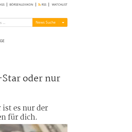
OGS
BÖRSENLEXIKON
RSS
WATCHLIST
Menü ein-/ausblenden
News Suche
GE
Star oder nur
ist es nur der
 für dich.