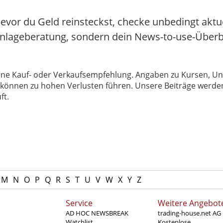
evor du Geld reinsteckst, checke unbedingt aktu
 Anlageberatung, sondern dein News-to-use-Überbl
 keine Kauf- oder Verkaufsempfehlung. Angaben zu Kursen,
können zu hohen Verlusten führen. Unsere Beiträge werden
ft.
M
N
O
P
Q
R
S
T
U
V
W
X
Y
Z
Service
Weitere Angebot
AD HOC NEWSBREAK
trading-house.net AG
Watchlist
Kostenlose