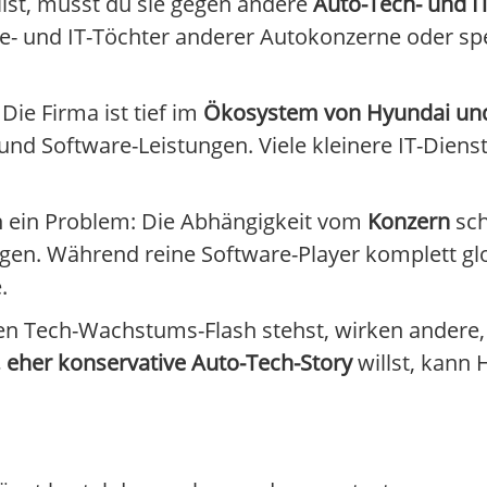
lst, musst du sie gegen andere
Auto-Tech- und I
are- und IT-Töchter anderer Autokonzerne oder spez
Die Firma ist tief im
Ökosystem von Hyundai und
 und Software-Leistungen. Viele kleinere IT-Dien
ch ein Problem: Die Abhängigkeit vom
Konzern
sch
agen. Während reine Software-Player komplett gl
.
en Tech-Wachstums-Flash stehst, wirken andere,
, eher konservative Auto-Tech-Story
willst, kann