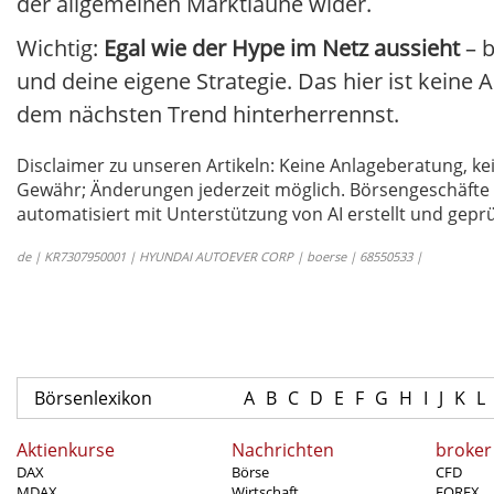
der allgemeinen Marktlaune wider.
Wichtig:
Egal wie der Hype im Netz aussieht
– b
und deine eigene Strategie. Das hier ist keine
dem nächsten Trend hinterherrennst.
Disclaimer zu unseren Artikeln: Keine Anlageberatung,
Gewähr; Änderungen jederzeit möglich. Börsengeschäfte 
automatisiert mit Unterstützung von AI erstellt und geprü
de | KR7307950001 | HYUNDAI AUTOEVER CORP | boerse | 68550533 |
Börsenlexikon
A
B
C
D
E
F
G
H
I
J
K
L
Aktienkurse
Nachrichten
broker
DAX
Börse
CFD
MDAX
Wirtschaft
FOREX