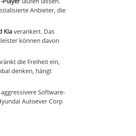
T-Player
laufen lassen.
ialisierte Anbieter, die
 Kia
verankert. Das
stleister können davon
ränkt die Freiheit ein,
obal denken, hängt
 aggressivere Software-
 Hyundai Autoever Corp