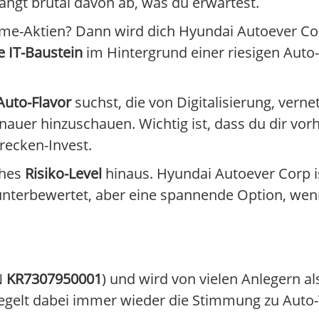
ngt brutal davon ab, was du erwartest.
eme-Aktien? Dann wird dich Hyundai Autoever Co
e IT-Baustein
im Hintergrund einer riesigen Auto
Auto-Flavor
suchst, die von Digitalisierung, vern
enauer hinzuschauen. Wichtig ist, dass du dir vo
trecken-Invest.
ches
Risiko-Level
hinaus. Hyundai Autoever Corp is
 unterbewertet, aber eine spannende Option, wen
N
KR7307950001
) und wird von vielen Anlegern a
egelt dabei immer wieder die Stimmung zu Auto-