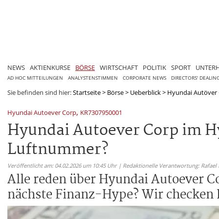
NEWS
AKTIENKURSE
BÖRSE
WIRTSCHAFT
POLITIK
SPORT
UNTER
AD HOC MITTEILUNGEN
ANALYSTENSTIMMEN
CORPORATE NEWS
DIRECTORS' DEALIN
Sie befinden sind hier:
Startseite
>
Börse
>
Ueberblick
>
Hyundai Autöver 
,
Hyundai Autoever Corp
KR7307950001
Hyundai Autoever Corp im H
Luftnummer?
Veröffentlicht am: 04.02.2026 um 10:45 Uhr | Redaktionelle Verantwortung: Rafael
Alle reden über Hyundai Autoever Cor
nächste Finanz-Hype? Wir checken 