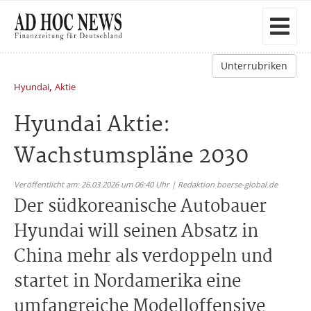
Unterrubriken
,
Hyundai
Aktie
Hyundai Aktie:
Wachstumspläne 2030
Veröffentlicht am: 26.03.2026 um 06:40 Uhr | Redaktion boerse-global.de
Der südkoreanische Autobauer
Hyundai will seinen Absatz in
China mehr als verdoppeln und
startet in Nordamerika eine
umfangreiche Modelloffensive