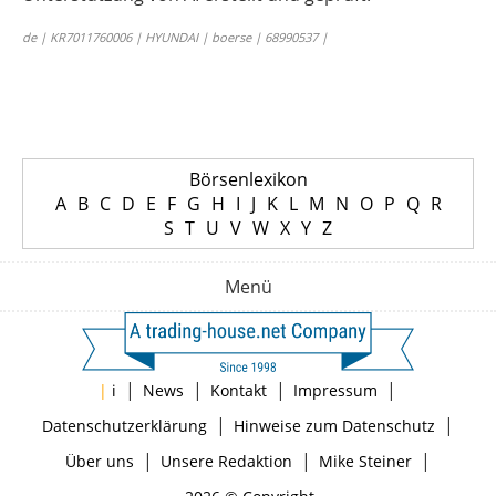
de | KR7011760006 | HYUNDAI | boerse | 68990537 |
Börsenlexikon
A
B
C
D
E
F
G
H
I
J
K
L
M
N
O
P
Q
R
S
T
U
V
W
X
Y
Z
Menü
|
|
|
|
|
i
News
Kontakt
Impressum
|
|
Datenschutzerklärung
Hinweise zum Datenschutz
|
|
|
Über uns
Unsere Redaktion
Mike Steiner