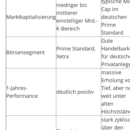
typische Mi
niedriger bis
Cap im
mittlerer
Marktkapitalisierung
deutschen
einstelliger Mrd.-
Prime
€-Bereich
Standard
Gute
Prime Standard,
Handelbark
Börsensegment
Xetra
für deutsch
Privatanleg
massive
Erholung v
1-Jahres-
Tief, aber 
deutlich positiv
Performance
weit unter
alten
Höchststän
stark zyklis
über den