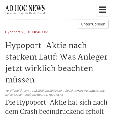
Unterrubriken
,
Hypoport SE
DE0005493365
Hypoport-Aktie nach
starkem Lauf: Was Anleger
jetzt wirklich beachten
müssen
Veröffentlicht am: 14.02.2026 um 20:00 Uhr | Redaktionelle Verantwortung:
Rafael Müller,
Chefredakteur AD HOC NEWS
Die Hypoport-Aktie hat sich nach
dem Crash beeindruckend erholt