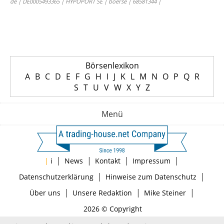
de | DE0005493365 | HYPOPORT SE | boerse | 68581344 |
Börsenlexikon
A
B
C
D
E
F
G
H
I
J
K
L
M
N
O
P
Q
R
S
T
U
V
W
X
Y
Z
Menü
|
|
|
|
|
i
News
Kontakt
Impressum
|
|
Datenschutzerklärung
Hinweise zum Datenschutz
|
|
|
Über uns
Unsere Redaktion
Mike Steiner
2026 © Copyright