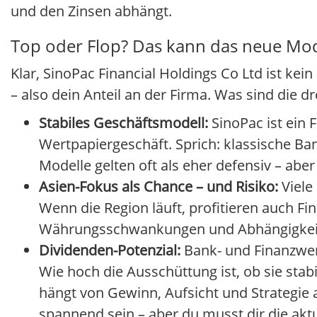
und den Zinsen abhängt.
Top oder Flop? Das kann das neue Mod
Klar, SinoPac Financial Holdings Co Ltd ist ke
– also dein Anteil an der Firma. Was sind die d
Stabiles Geschäftsmodell:
SinoPac ist ein 
Wertpapiergeschäft. Sprich: klassische B
Modelle gelten oft als eher defensiv – abe
Asien-Fokus als Chance – und Risiko:
Viele
Wenn die Region läuft, profitieren auch Fin
Währungsschwankungen und Abhängigkeit 
Dividenden-Potenzial:
Bank- und Finanzwe
Wie hoch die Ausschüttung ist, ob sie stabi
hängt von Gewinn, Aufsicht und Strategie
spannend sein – aber du musst dir die akt