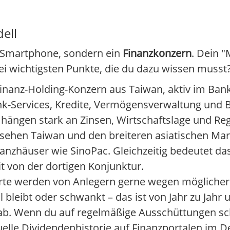
ell
in Smartphone, sondern ein
Finanzkonzern
. Dein "
rei wichtigsten Punkte, die du dazu wissen musst
Finanz-Holding-Konzern aus Taiwan, aktiv im Ban
ank-Services, Kredite, Vermögensverwaltung und 
r hängen stark an Zinsen, Wirtschaftslage und Re
 sehen Taiwan und den breiteren asiatischen Ma
anzhäuser wie SinoPac. Gleichzeitig bedeutet das:
von der dortigen Konjunktur.
rte werden von Anlegern gerne wegen mögliche
l bleibt oder schwankt – das ist von Jahr zu Jahr
 ab. Wenn du auf regelmäßige Ausschüttungen sch
uelle Dividendenhistorie auf Finanzportalen im D