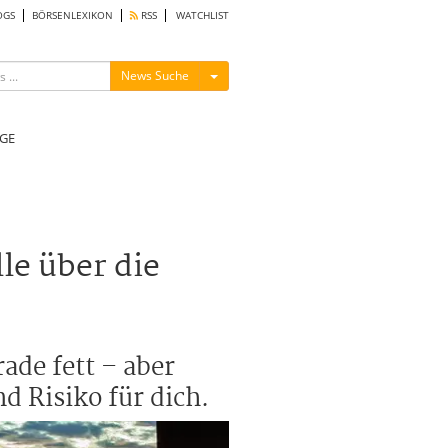
OGS
BÖRSENLEXIKON
RSS
WATCHLIST
Menü ein-/ausblenden
News Suche
GE
le über die
ade fett – aber
 Risiko für dich.