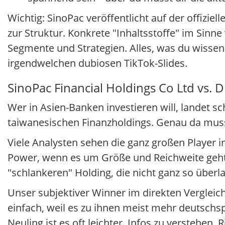
Wichtig: SinoPac veröffentlicht auf der offiziell
zur Struktur. Konkrete "Inhaltsstoffe" im Sinne
Segmente und Strategien. Alles, was du wissen w
irgendwelchen dubiosen TikTok-Slides.
SinoPac Financial Holdings Co Ltd vs. 
Wer in Asien-Banken investieren will, landet s
taiwanesischen Finanzholdings. Genau da muss
Viele Analysten sehen die ganz großen Player im
Power, wenn es um Größe und Reichweite geht.
"schlankeren" Holding, die nicht ganz so überl
Unser subjektiver Winner im direkten Vergleich
einfach, weil es zu ihnen meist mehr deutschsp
Neuling ist es oft leichter, Infos zu verstehen,