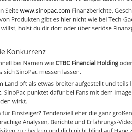
en Seite
www.sinopac.com
Finanzberichte, Gesch
 von Produkten gibt es hier nicht wie bei Tech-G
illst, holst du dir dort oder über seriöse Finanz
Die Konkurrenz
chnell bei Namen wie
CTBC Financial Holding
oder
 sich SinoPac messen lassen.
 Land oft als etwas breiter aufgestellt und teils 
 SinoPac punktet dafür bei Fans mit dem Image
aden wirkt.
 für Einsteiger? Tendenziell eher die ganz große
rachige Analysen, Berichte und Erfahrungs-Videos
 Risiken zu checken und dich nicht blind auf Hype 