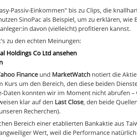
sy-Passiv-Einkommen" bis zu Clips, die knallhart
utzen SinoPac als Beispiel, um zu erklären, wie
nleger:in davon (vielleicht) profitieren kannst.
ht's zu den echten Meinungen:
ial Holdings Co Ltd ansehen
n
Yahoo Finance
und
MarketWatch
notiert die Akti
nem Kurs um den Bereich, den diese beiden Diens
-Daten konnten wir im Moment nicht abrufen – wi
weisen klar auf den
Last Close
, den beide Quelle
 unseren Recherchen).
schen Bereich einer etablierten Bankaktie aus Ta
langweiliger Wert, weil die Performance natürlic