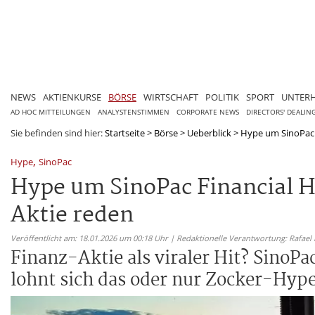
NEWS
AKTIENKURSE
BÖRSE
WIRTSCHAFT
POLITIK
SPORT
UNTER
AD HOC MITTEILUNGEN
ANALYSTENSTIMMEN
CORPORATE NEWS
DIRECTORS' DEALIN
Sie befinden sind hier:
Startseite
>
Börse
>
Ueberblick
>
Hype um SinoPac F
,
Hype
SinoPac
Hype um SinoPac Financial Ho
Aktie reden
Veröffentlicht am: 18.01.2026 um 00:18 Uhr | Redaktionelle Verantwortung: Rafael
Finanz-Aktie als viraler Hit? SinoPa
lohnt sich das oder nur Zocker-Hyp