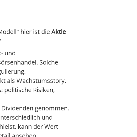
Modell" hier ist die
Aktie
?
k- und
Börsenhandel. Solche
gulierung.
rkt als Wachstumsstory.
 politische Risiken,
r Dividenden genommen.
 unterschiedlich und
ielst, kann der Wert
etail ansehen.