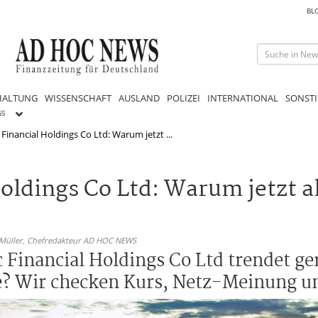
BL
HALTUNG
WISSENSCHAFT
AUSLAND
POLIZEI
INTERNATIONAL
SONSTI
GS
inancial Holdings Co Ltd: Warum jetzt ...
ldings Co Ltd: Warum jetzt al
 Müller,
Chefredakteur AD HOC NEWS
c Financial Holdings Co Ltd trendet ger
e? Wir checken Kurs, Netz-Meinung und