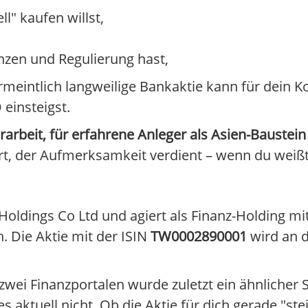
l" kaufen willst,
nzen und Regulierung hast,
ermeintlich langweilige Bankaktie kann für dein Ko
einsteigst.
orarbeit, für erfahrene Anleger als Asien-Baustein
rt, der Aufmerksamkeit verdient – wenn du weißt
l Holdings Co Ltd und agiert als Finanz-Holding m
 Die Aktie mit der ISIN
TW0002890001
wird an d
wei Finanzportalen wurde zuletzt ein ähnlicher 
aktuell nicht. Ob die Aktie für dich gerade "stei