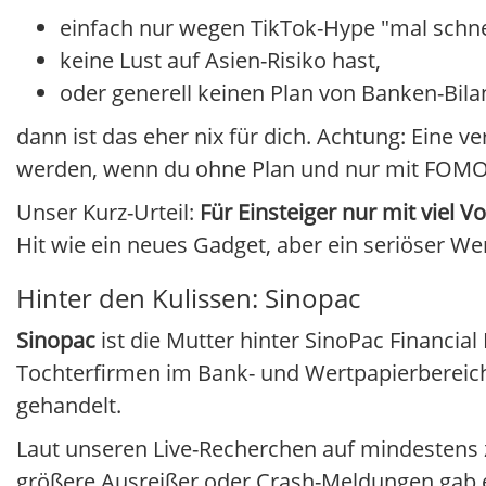
einfach nur wegen TikTok-Hype "mal schnel
keine Lust auf Asien-Risiko hast,
oder generell keinen Plan von Banken-Bila
dann ist das eher nix für dich. Achtung: Eine v
werden, wenn du ohne Plan und nur mit FOMO 
Unser Kurz-Urteil:
Für Einsteiger nur mit viel V
Hit wie ein neues Gadget, aber ein seriöser We
Hinter den Kulissen: Sinopac
Sinopac
ist die Mutter hinter SinoPac Financia
Tochterfirmen im Bank- und Wertpapierbereich.
gehandelt.
Laut unseren Live-Recherchen auf mindestens z
größere Ausreißer oder Crash-Meldungen gab es 