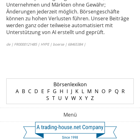
Unternehmen und Märkten ohne Gewähr;
Änderungen jederzeit möglich. Börsengeschäfte
können zu hohen Verlusten führen. Unsere Beiträge
werden ganz oder teilweise automatisiert mit
Unterstützung von AI erstellt und geprüft.
de | FR0000121485 | HYPE | boerse | 68465384 |
Börsenlexikon
A
B
C
D
E
F
G
H
I
J
K
L
M
N
O
P
Q
R
S
T
U
V
W
X
Y
Z
Menü