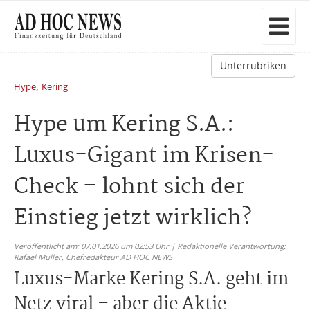
Unterrubriken
,
Hype
Kering
Hype um Kering S.A.:
Luxus-Gigant im Krisen-
Check – lohnt sich der
Einstieg jetzt wirklich?
Veröffentlicht am: 07.01.2026 um 02:53 Uhr | Redaktionelle Verantwortung:
Rafael Müller,
Chefredakteur AD HOC NEWS
Luxus-Marke Kering S.A. geht im
Netz viral – aber die Aktie