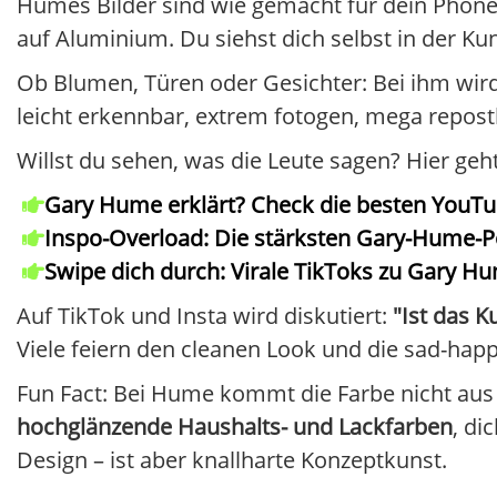
Humes Bilder sind wie gemacht für dein Phon
auf Aluminium. Du siehst dich selbst in der Kuns
Ob Blumen, Türen oder Gesichter: Bei ihm wird
leicht erkennbar, extrem fotogen, mega repost
Willst du sehen, was die Leute sagen? Hier ge
Gary Hume erklärt? Check die besten YouTu
Inspo-Overload: Die stärksten Gary-Hume-P
Swipe dich durch: Virale TikToks zu Gary 
Auf TikTok und Insta wird diskutiert:
"Ist das 
Viele feiern den cleanen Look und die sad-hap
Fun Fact: Bei Hume kommt die Farbe nicht aus 
hochglänzende Haushalts- und Lackfarben
, di
Design – ist aber knallharte Konzeptkunst.