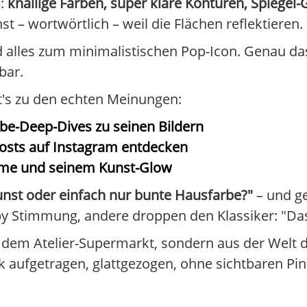
e:
knallige Farben, super klare Konturen, Spiegel-
t – wortwörtlich – weil die Flächen reflektieren.
 alles zum minimalistischen Pop-Icon. Genau das 
bar.
ht's zu den echten Meinungen:
be-Deep-Dives zu seinen Bildern
osts auf Instagram entdecken
Hume und seinem Kunst-Glow
Kunst oder einfach nur bunte Hausfarbe?"
– und ge
py Stimmung, andere droppen den Klassiker: "Das
dem Atelier-Supermarkt, sondern aus der Welt de
ck aufgetragen, glattgezogen, ohne sichtbaren Pin