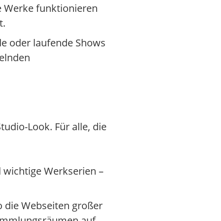
e Werke funktionieren
t.
de oder laufende Shows
selnden
udio-Look. Für alle, die
d wichtige Werkserien –
o die Webseiten großer
 Sammlungsräumen auf,