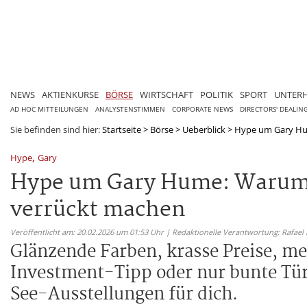
NEWS
AKTIENKURSE
BÖRSE
WIRTSCHAFT
POLITIK
SPORT
UNTER
AD HOC MITTEILUNGEN
ANALYSTENSTIMMEN
CORPORATE NEWS
DIRECTORS' DEALIN
Sie befinden sind hier:
Startseite
>
Börse
>
Ueberblick
>
Hype um Gary Hum
,
Hype
Gary
Hype um Gary Hume: Warum 
verrückt machen
Veröffentlicht am: 20.02.2026 um 01:53 Uhr | Redaktionelle Verantwortung: Rafael
Glänzende Farben, krasse Preise, me
Investment-Tipp oder nur bunte Tü
See-Ausstellungen für dich.