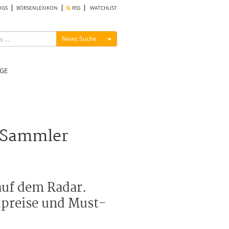
OGS
BÖRSENLEXIKON
RSS
WATCHLIST
Menü ein-/ausblenden
News Suche
GE
 Sammler
auf dem Radar.
dpreise und Must-