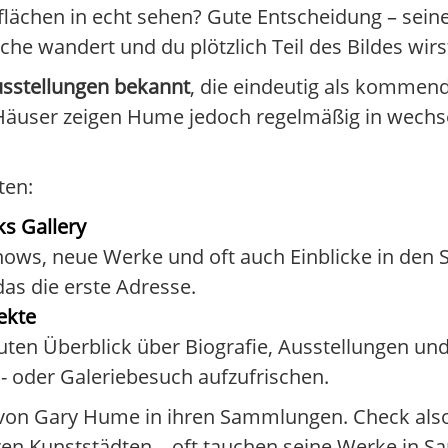
lächen in echt sehen? Gute Entscheidung – sein
äche wandert und du plötzlich Teil des Bildes wirs
usstellungen bekannt
, die eindeutig als kommen
 Häuser zeigen Hume jedoch regelmäßig in wech
ten:
s Gallery
ows, neue Werke und oft auch Einblicke in den St
as die erste Adresse.
jekte
uten Überblick über Biografie, Ausstellungen un
 oder Galeriebesuch aufzufrischen.
n von Gary Hume in ihren Sammlungen. Check als
ren Kunststädten – oft tauchen seine Werke in