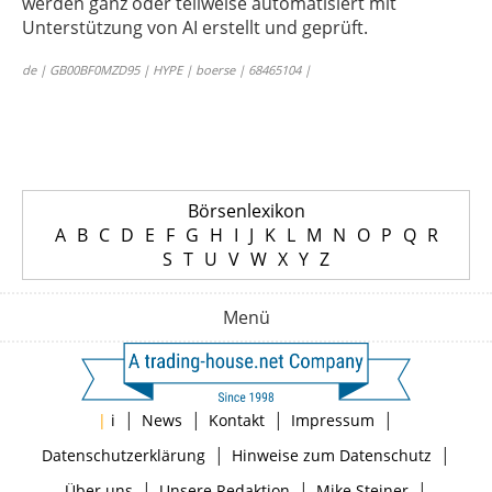
werden ganz oder teilweise automatisiert mit
Unterstützung von AI erstellt und geprüft.
de | GB00BF0MZD95 | HYPE | boerse | 68465104 |
Börsenlexikon
A
B
C
D
E
F
G
H
I
J
K
L
M
N
O
P
Q
R
S
T
U
V
W
X
Y
Z
Menü
|
|
|
|
|
i
News
Kontakt
Impressum
|
|
Datenschutzerklärung
Hinweise zum Datenschutz
|
|
|
Über uns
Unsere Redaktion
Mike Steiner