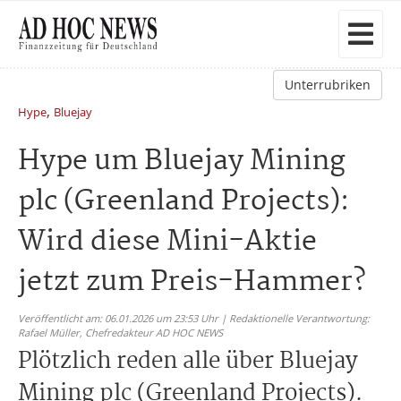
Unterrubriken
,
Hype
Bluejay
Hype um Bluejay Mining
plc (Greenland Projects):
Wird diese Mini-Aktie
jetzt zum Preis-Hammer?
Veröffentlicht am: 06.01.2026 um 23:53 Uhr | Redaktionelle Verantwortung:
Rafael Müller,
Chefredakteur AD HOC NEWS
Plötzlich reden alle über Bluejay
Mining plc (Greenland Projects).