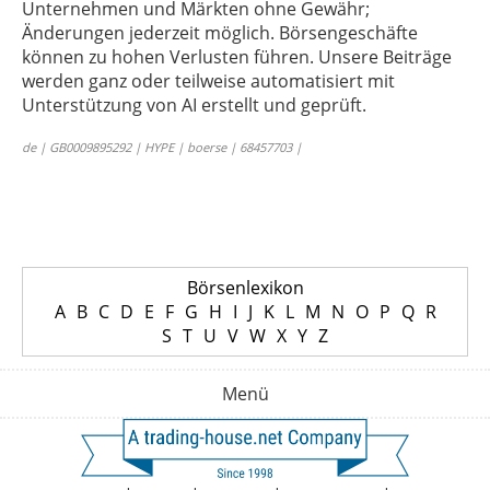
Unternehmen und Märkten ohne Gewähr;
Änderungen jederzeit möglich. Börsengeschäfte
können zu hohen Verlusten führen. Unsere Beiträge
werden ganz oder teilweise automatisiert mit
Unterstützung von AI erstellt und geprüft.
de | GB0009895292 | HYPE | boerse | 68457703 |
Börsenlexikon
A
B
C
D
E
F
G
H
I
J
K
L
M
N
O
P
Q
R
S
T
U
V
W
X
Y
Z
Menü