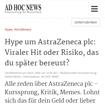
Unterrubriken
,
Hype
AstraZeneca
Hype um AstraZeneca plc:
Viraler Hit oder Risiko, das
du später bereust?
Veröffentlicht am: 04.01.2026 um 12:50 Uhr | Redaktionelle Verantwortung:
Rafael Müller,
Chefredakteur AD HOC NEWS
Alle reden über AstraZeneca plc –
Kurssprung, Kritik, Memes. Lohnt
sich das für dein Geld oder lieber