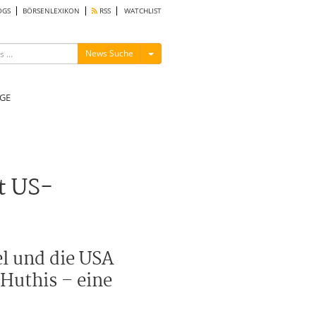
OGS
BÖRSENLEXIKON
RSS
WATCHLIST
Menü ein-/ausblenden
News Suche
GE
t US-
el und die USA
 Huthis – eine